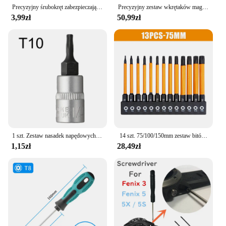
Precyzyjny śrubokręt zabezpieczający Torx T8 100 mm do narzędzi naprawczych Xbox/PS3/PS4 Otwór zabezpieczający przed manipulacją Wkrętak kontrolera Slim
Precyzyjny zestaw wkrętaków magnetycznych z sześciokątnym śrubokrętem 115/117 w 1 bity profesjonalny zestaw narzędzi naprawczych do iPhone Xiaomi Mac PC
3,99zł
50,99zł
1 szt. Zestaw nasadek napędowych Bity wkrętakowe Torx 1/4 cala Adapter nasadowy klucza T15 T20 T25 T27 T30 T40 Narzędzia ręczne
​ 14 szt. 75/100/150mm zestaw bitów udarowych Torx z uchwytem wkrętaka T5-T40 wkrętak gwiazdkowy zestaw bitów Torx odpornych na manipulacje
1,15zł
28,49zł