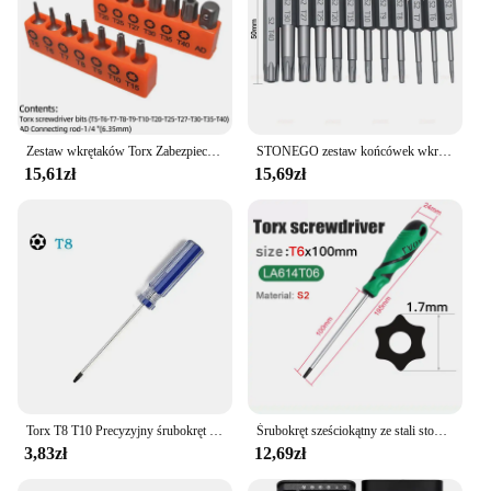
Zestaw wkrętaków Torx Zabezpieczone przed manipulacją Wiertła zabezpieczające o długości 25 mm Magnetyczna płaska główka 1/4” Wkrętak sześciokątny Narzędzia ręczne T5-T40
STONEGO zestaw końcówek wkrętakowych z łbem Torx magnetyczny 1/4 "uchwyt sześciokątny S2 stalowe 3-calowe długie wiertła bity zabezpieczające Torx 50/75/100mm
15,61zł
15,69zł
Torx T8 T10 Precyzyjny śrubokręt magnetyczny Narzędzie do naprawy kontrolera bezprzewodowego Xbox Zestaw narzędzi wielofunkcyjnych Narzędzie ręczne
Śrubokręt sześciokątny ze stali stopowej LAOA 1 szt. Wkrętak Torx S2 ze średnim otworem T6/T7/T8/T9/T10/T15/T20/T25/T30
3,83zł
12,69zł