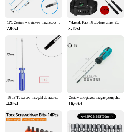
1PC Zestaw wkrętaków magnetycznych Torx precyzyjny T5 T6 T7 T8 T9 T10 T15 T20 T25 T27 T30 Zestaw narzędzi ręcznych do konserwacji kontrolera bezpieczeństwa
Wkrętak Torx T6 3/5/forerunner 935 Śruba do zegarka Akcesoria 2 szt. Narzędzie do usuwania
7,00zł
3,19zł
T6 T8 T9 zestaw narzędzi do naprawy śrubokręta Torx do macbooka, laptopa, HDD, PS5, PS4, PS3, Xbox One i Xbox 360 kontrolerów naprawy
Zestaw wkrętaków magnetycznych Torx precyzyjny T5 T6 T7 T8 T9 T10 T15 T20 T25 T27 T30 kontroler bezpieczeństwa zestaw narzędzi ręcznych do konserwacji
4,89zł
10,69zł