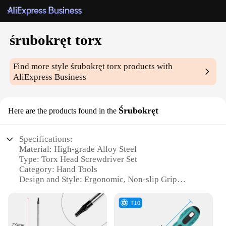
śrubokręt torx
Find more style
śrubokręt torx
products with
AliExpress Business
Śrubokręt
Here are the products found in the
Specifications:
Material: High-grade Alloy Steel
Type: Torx Head Screwdriver Set
Category: Hand Tools
Design and Style: Ergonomic, Non-slip Grip
Usage and Purpose: Versatile for Professional and
DIY Applications
Performance and Property: Durable, High Torque
Capacity