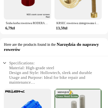
Śruba korba rowerowa RODERACE M18 M19 M20 górski rower szosowy ramię korby śruby aluminiowe korby rowerowe śruba do korbowania MTB
KRSEC rowerowa zintegrowana śruba korbowa Mtb korba pokrywa Cap rower górski Hollowtech korbowody pokrywa Cap M18/M20 jazda na rowerze
6,79zł
13,59zł
Narzędzia do naprawy
Here are the products found in the
rowerów
Specifications:
Material: High-grade steel
Design and Style: Hollowtech, sleek and durable
Usage and Purpose: Ideal for bike repair and
maintenance
Performance and Property: Strong torque, precise fit
Shape or Size or Weight or Quantity: Available in
sets for comprehensive toolkit
Applicable People: Suitable for professional
mechanics and DIY enthusiasts