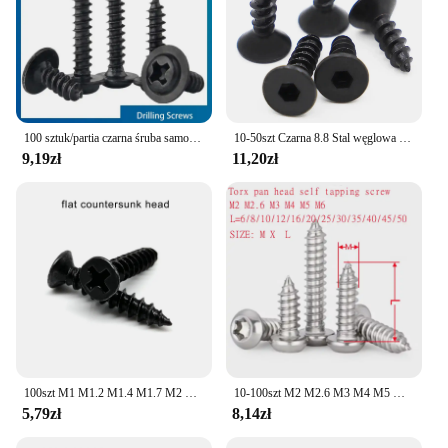
100 sztuk/partia czarna śruba samogwintująca łeb PWA krzyżyk okrągły z poduszką podkładki m1, 4 m1, 7 M2 M2, 3 M2. 6 M3 M3, 5 M4
10-50szt Czarna 8.8 Stal węglowa Śruba samogwintująca z łbem stożkowym z łbem sześciokątnym M3 M4 M5 M6
9,19zł
11,20zł
100szt M1 M1.2 M1.4 M1.7 M2 M2.6 M3 M3.5 Black Steel Mini Micro Phillips Flat Countersunk Round Pan Head Self tapping Wood Screw
10-100szt M2 M2.6 M3 M4 M5 M6 sześciokątne śruby samogwintujące z łbem okrągłym Torx 304 Śruba do drewna ze stali nierdzewnej
5,79zł
8,14zł