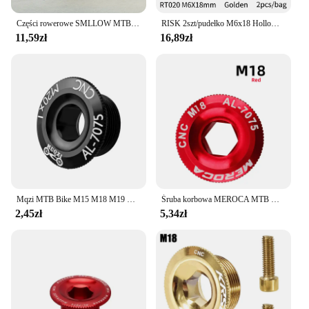
Części rowerowe SMLLOW MTB korba rowerowa ramię drogowe śruba do dolnego wspornika nasadka M18/M19/M20 * 10 śruba korbowa do części oś BB rowerowej Sc
RISK 2szt/pudełko M6x18 Hollow Mountain Road Bike Bicycle Chainwheel Crank Arm Fixing Bolts Disc Brake Caliper Fixed Screws Titanium
11,59zł
16,89zł
Mqzi MTB Bike M15 M18 M19 M20 korba śruba CNC 7075 pokrywa korbowa ze stopu aluminium części rowerowe do nakrętka na śrubę korby
Śruba korbowa MEROCA MTB Hollowtech M18 M19 M20 ramię korby pokrywa korba rowerowa górskiego dla IXF
2,45zł
5,34zł