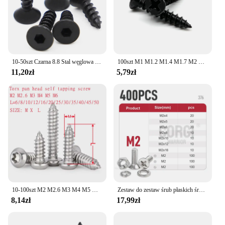
10-50szt Czarna 8.8 Stal węglowa Śruba samogwintująca z łbem stożkowym z łbem sześciokątnym M3 M4 M5 M6
100szt M1 M1.2 M1.4 M1.7 M2 M2.6 M3 M3.5 Black Steel Mini Micro Phillips Flat Countersunk Round Pan Head Self tapping Wood Screw
11,20zł
5,79zł
10-100szt M2 M2.6 M3 M4 M5 M6 sześciokątne śruby samogwintujące z łbem okrągłym Torx 304 Śruba do drewna ze stali nierdzewnej
Zestaw do zestaw śrub płaskich śruby maszyny z łbem walcowym UNC 304 ze stali nierdzewnej Phillips do 2400 m1, 6 M2 M2, 5 M3 M4 M5 M6 M8 pełny gwint
8,14zł
17,99zł