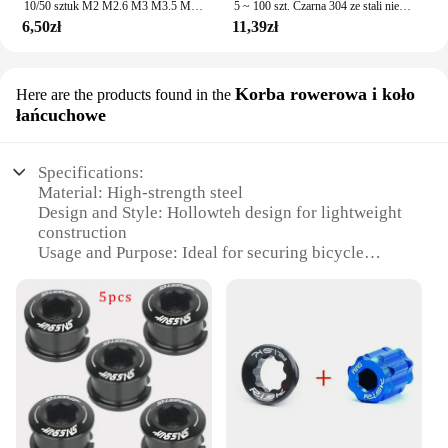
10/50 sztuk M2 M2.6 M3 M3.5 M4 M5 M6 czarny ze stali węglowej Allen z łbem sześciokątnym z łbem sześciokątnym Cap samowiercące z łbem okrągłym wkręt do drewna L = 4-50mm
5 ~ 100 szt. Czarna 304 ze stali nierdzewnej wpuszczana głowica kratownicowa śruba gwintująca M3 M4 M5 M6 wkręty do drewna z łbem walcowym do grzybów krzyżowych
6,50zł
11,39zł
Korba rowerowa i koło
Here are the products found in the
łańcuchowe
Specifications:
Material: High-strength steel
Design and Style: Hollowteh design for lightweight
construction
Usage and Purpose: Ideal for securing bicycle
chains and wheels
Performance and Property: Durable and resistant to
corrosion
Shape or Size or Weight or Quantity: Available in
sets to suit various bicycle needs
Applicable People: Suitable for both professional
mechanics and DIY enthusiasts
Features: