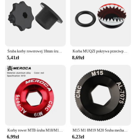
Śruba korby rowerowej 18mm śruby do Shimano HollowTech z narzędziem rower górski śruba korby akcesoria rowerowe
Korba MUQZI pokrywa przeciwpyłowa MTB prawe puste ramię korby nakładka ochronna rowerowy zestaw korbowy ultralekki ze stopu BMX szosowy
5,41zł
8,69zł
Korby rower MTB śruba M18/M19/M20 Mtb korbowody do roweru górskiego korbowody śruba do części rower MTB korbowej Hollowtech
M15 M1 8M19 M20 Śruba mechanizmu korbowego Śruby korby rowerowej ze stopu aluminium Śruba mocująca korby Rower górski Śruby pokrywy korby Kolarstwo
6,99zł
6,23zł