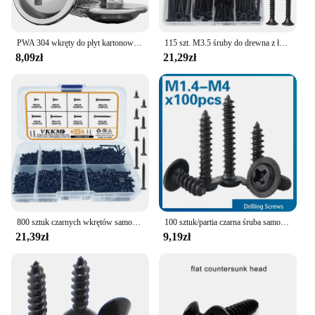
PWA 304 wkręty do płyt kartonowo-gipsowych ze stali nierdzewnej z podkładką z okrągłą główką i śruba gwintująca
115 szt. M3.5 śruby do drewna z łbem płaskim asortyment zestaw łączników krzyżowe wpuszczane z łbem stożkowym wkręty do gwintowania z łbem płaskim wkręt do drewna
8,09zł
21,29zł
800 sztuk czarnych wkrętów samogwintujących M2 z łbem płaskim, odpowiednich do dekoracji wnętrz, projektów DIY, produktów elektronicznych itp.
100 sztuk/partia czarna śruba samogwintująca łeb PWA krzyżyk okrągły z poduszką podkładki m1, 4 m1, 7 M2 M2, 3 M2. 6 M3 M3, 5 M4
21,39zł
9,19zł