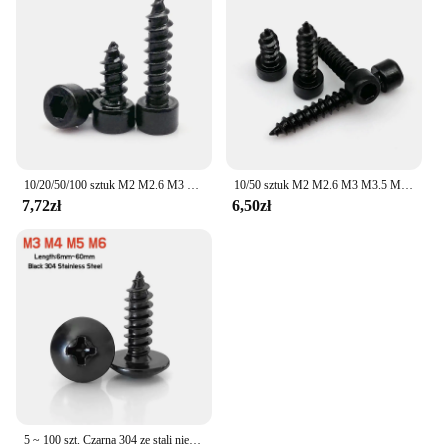
10/20/50/100 sztuk M2 M2.6 M3 M3.5 M4 M5 M6 czarny ze stali węglowej Allen z łbem sześciokątnym z łbem sześciokątnym Cap głowy meble z drewna śruby samogwintujące
10/50 sztuk M2 M2.6 M3 M3.5 M4 M5 M6 czarny ze stali węglowej Allen z łbem sześciokątnym z łbem sześciokątnym Cap samowiercące z łbem okrągłym wkręt do drewna L = 4-50mm
7,72zł
6,50zł
5 ~ 100 szt. Czarna 304 ze stali nierdzewnej wpuszczana głowica kratownicowa śruba gwintująca M3 M4 M5 M6 wkręty do drewna z łbem walcowym do grzybów krzyżowych