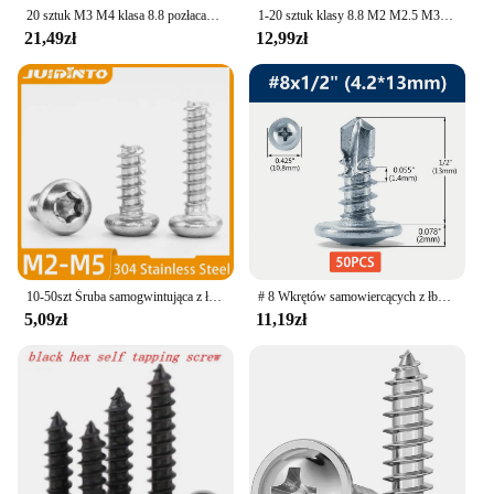
20 sztuk M3 M4 klasa 8.8 pozłacana cylindryczna wewnętrzna sześciokątna śruba głośnikowa łeb kubkowy śruba z drewnianym zębem
1-20 sztuk klasy 8.8 M2 M2.5 M3 złoto tytanowe śruby samogwintujące półokrągłe głowy wkręt z łbem sześciokątnym gniazdowym samogwintujące klucz
21,49zł
12,99zł
10-50szt Śruba samogwintująca z łbem stożkowym Torx do plastiku M2 M2.3 M2.6 M3 M3.5 M4 M5 Śruba samogwintująca ze stali nierdzewnej z okrągłym sześcioma płytkami
# 8 Wkrętów samowiercących z łbem kratownicowym Phillips Wkręty do blachy z tlenku cynku Szybkie wkręty samogwintujące Tokarka do metalu Kołki 100 szt.
5,09zł
11,19zł