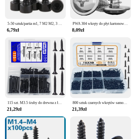
5-50 sztuk/partia m1, 7 M2 M2, 3 M2, 6 M3 M3 3, 5 M4 M5 M6 ze stali węglowej z łbem sześciokątnym z sześciokątnym gniazdem wkręty samogwintujące
PWA 304 wkręty do płyt kartonowo-gipsowych ze stali nierdzewnej z podkładką z okrągłą główką i śruba gwintująca
6,79zł
8,09zł
115 szt. M3.5 śruby do drewna z łbem płaskim asortyment zestaw łączników krzyżowe wpuszczane z łbem stożkowym wkręty do gwintowania z łbem płaskim wkręt do drewna
800 sztuk czarnych wkrętów samogwintujących M2 z łbem płaskim, odpowiednich do dekoracji wnętrz, projektów DIY, produktów elektronicznych itp.
21,29zł
21,39zł