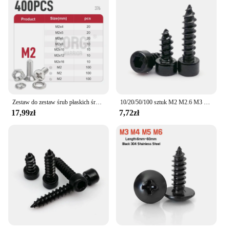
Zestaw do zestaw śrub płaskich śruby maszyny z łbem walcowym UNC 304 ze stali nierdzewnej Phillips do 2400 m1, 6 M2 M2, 5 M3 M4 M5 M6 M8 pełny gwint
10/20/50/100 sztuk M2 M2.6 M3 M3.5 M4 M5 M6 czarny ze stali węglowej Allen z łbem sześciokątnym z łbem sześciokątnym Cap głowy meble z drewna śruby samogwintujące
17,99zł
7,72zł