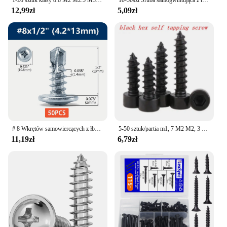
12,99zł
5,09zł
# 8 Wkrętów samowiercących z łbem kratownicowym Phillips Wkręty do blachy z tlenku cynku Szybkie wkręty samogwintujące Tokarka do metalu Kołki 100 szt.
5-50 sztuk/partia m1, 7 M2 M2, 3 M2, 6 M3 M3 3, 5 M4 M5 M6 ze stali węglowej z łbem sześciokątnym z sześciokątnym gniazdem wkręty samogwintujące
11,19zł
6,79zł