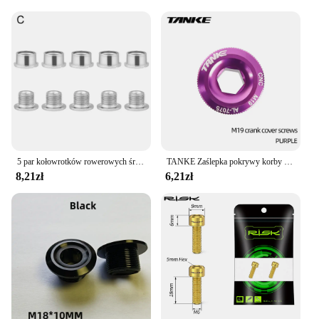
5 par kołowrotków rowerowych śruby do płyt MTB Monoplate lub podwójne lub trzy płytowe części korby rowerowe akcesoria
TANKE Zaślepka pokrywy korby M18 M19 M20 MTB Aluminiowa zaślepka korby BMX do roweru szosowego 6-kolorowa zaślepka śruby korby rowerowej
8,21zł
6,21zł