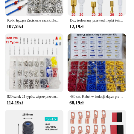
Kołki łączące Zaciskane zaciski Zestaw samochodowy Elektryczny 1/1,5/1,8/2,2/2,8/3,5 mm Zdejmowanie przewodów Atv Nieizolowana wtyczka męska żeńska
Box izolowany przewód męski żeński złącze 2.8/4.8/6.3mm elektryczne zaciski Termin złącza widełkowe wybrane elementy
107,59zł
12,19zł
820 sztuk 21 typów złącze przewodu elektrycznego samochodu Terminal pinowy 1/1.5/1.8/2.2/2.8/3.5mm usuwanie nieizolowane męskie żeńskie pinezki zaciskane
480 szt. Kabel w izolacji złącze przewodu elektrycznego zaciskane kolby kolby pierścieniowe końcówki zestaw widelców wybrane elementy
114,19zł
68,19zł