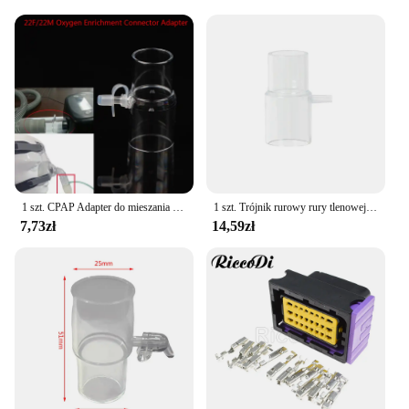
anyone who relies on CPAP therapy for sleep apnea
or other breathing disorders. This innovative device
is meticulously crafted from high-grade medical-
grade plastic, ensuring durability and reliability for
consistent use. The ergonomic design of the łącznik
tlenu cpap is not only aesthetically pleasing but also
user-friendly, allowing for easy attachment and
detachment from your CPAP machine. The device's
purpose is to enhance the delivery of oxygen,
making it an essential personal health care
accessory.
1 szt. CPAP Adapter do mieszania tlenu CPAP Adapter złącza do wzbogacania tlenu
1 szt. Trójnik rurowy rury tlenowej maski CPAP i złącze generatora tlenu
7,73zł
14,59zł
**Versatile and Convenient**
Whether you're a healthcare professional or a
patient, the łącznik tlenu cpap is designed to cater
to your needs. Its versatile nature makes it suitable
for various scenarios, from home use to travel,
ensuring that you can maintain your CPAP therapy
routine no matter where you are. The set includes all
the necessary components, making it a complete
solution for your CPAP oxygen needs. The compact
size and lightweight design make it easy to carry,