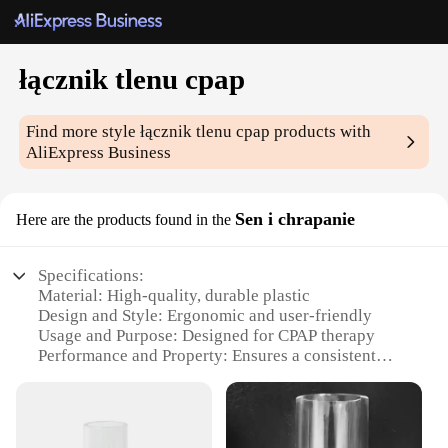
łącznik tlenu cpap
Find more style
łącznik tlenu cpap
products with
AliExpress Business
Sen i chrapanie
Here are the products found in the
Specifications:
Material: High-quality, durable plastic
Design and Style: Ergonomic and user-friendly
Usage and Purpose: Designed for CPAP therapy
Performance and Property: Ensures a consistent
oxygen flow
Parts and Accessories: Includes all necessary
components for a complete setup
Applicable People: Ideal for individuals with sleep