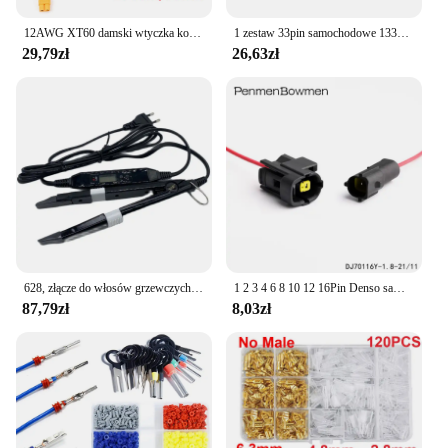
12AWG XT60 damski wtyczka konwersji przewód połączeniowy 300CM przewód silikonowy złącze baterii dla bateria Lipo drona drona
1 zestaw 33pin samochodowe 1332800FB 1332800MB wodoodporne męskie gniazdo wtykowe żeńskie DJ7331-1.5-3.5-11/21 z zaciskami Pisay
29,79zł
26,63zł
628, złącze do włosów grzewczych, regulowane temperaturą, żelazko grzewcze, keratynowe narzędzia do przedłużania włosów, wyświetlacz LCD, Mini Iron Fusion
1 2 3 4 6 8 10 12 16Pin Denso samochodowe zamknięte do ciężarówek gniazdo wtyczka z czujnikiem tlenu wodoodporna elektryczny wiązka przewodów z kablem
87,79zł
8,03zł