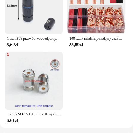
1 szt. IP68 przewód wodoodporny elektryczna przewód łączący 2Pin 3Pin 4Pin 5Pin szybka blok zacisków złącze lampa LED
100 sztuk miedzianych złączy zaciskowych, AWG 4 6 8 10 12 zestaw końcówek pierścieniowych z rurką termokurczliwą 50 końcówek kablowych akumulatora, z 50 przewodami termokurczliwymi
5,62zł
23,89zł
1 sztuk SO239 UHF PL259 mężczyzna kobieta zamontować złącze wtykowe SL16 UHF SO-239 PL-259 do N typ TNC UHF Adapter koncentryczny miedź mosiądz RF
6,61zł