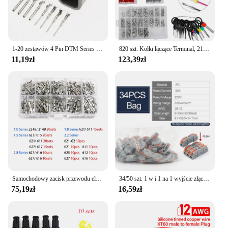
1-20 zestawów 4 Pin DTM Series kobieta mężczyzna elektryczne Auto złącze wtyczka samochodowa DTM06-4S/ATM06-4S DTM04-4P/ATM04-4P
820 szt. Kołki łączące Terminal, 21 typów samochodowych zacisków przewodu elektrycznego 1/1.5/1.8/2.2/2.8/3.5mm usuwanie męski żeński zaciskany wtyk pinowy
11,19zł
123,39zł
Samochodowy zacisk przewodu elektrycznego 1/1,5/1,8/2,2/2,8/3,5 mm Automatyczne złącze elektryczne Nieizolowane usuwanie wtyczki Męskie żeńskie kołki zaciskane
34/50 szt. 1 w i 1 na 1 wyjście złącze do szybkiego łączenia multipleksu kompaktowa zacisk blok zaciskowa do domowego złącza kabla światła
75,19zł
16,59zł