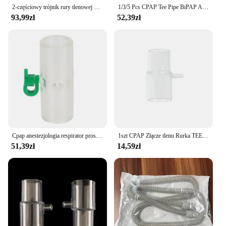
2-częściowy trójnik rury tlenowej do respiratora Maska CPAP i złącze generatora tlenu bez nasadki
1/3/5 Pcs CPAP Tee Pipe BiPAP Adapter Connector Oxygen Supplies For Machine Mask Tube Akcesoria do bezdechu sennego Przeciw chrapaniu
93,99zł
52,39zł
Cpap anestezjologia respirator prosta trójdrożna rurka do oddychania w kształcie litery L złącze Philips V60 złącze proste z tlenem
1szt CPAP Złącze tlenu Rurka TEE Generator tlenu Maska nosowa Złącze maski CPAP Przeciw chrapaniu Maska oddechowa Akcesoria
51,39zł
14,59zł