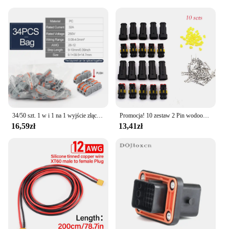
34/50 szt. 1 w i 1 na 1 wyjście złącze do szybkiego łączenia multipleksu kompaktowa zacisk blok zaciskowa do domowego złącza kabla światła
Promocja! 10 zestaw 2 Pin wodoodporne wtyczka przewodu elektrycznego 1.5mm zaciski 2Pin HID Plug Auto Xenon wtyk lampa
16,59zł
13,41zł