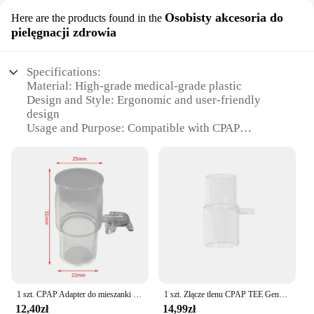
Osobisty akcesoria do
Here are the products found in the
pielęgnacji zdrowia
Specifications:
Material: High-grade medical-grade plastic
Design and Style: Ergonomic and user-friendly
design
Usage and Purpose: Compatible with CPAP
machines for enhanced oxygen delivery
Performance and Property: Durable and reliable for
consistent use
Parts and Accessories: Includes all necessary
components for a complete setup
Applicable People: Ideal for individuals requiring
CPAP therapy
Features:
|Vendors|
1 szt. CPAP Adapter do mieszanki tlenu CPAP nasadka Adapter złącza do wzbogacania tlenem
1 szt. Złącze tlenu CPAP TEE Generator tlenu Maska nosowa Złącze maski CPAP
**Optimized Oxygen Delivery**
12,40zł
14,99zł
The łącznik tlenu cpap is a vital accessory for