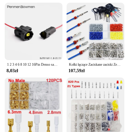
1 2 3 4 6 8 10 12 16Pin Denso samochodowe zamknięte do ciężarówek gniazdo wtyczka z czujnikiem tlenu wodoodporna elektryczny wiązka przewodów z kablem
Kołki łączące Zaciskane zaciski Zestaw samochodowy Elektryczny 1/1,5/1,8/2,2/2,8/3,5 mm Zdejmowanie przewodów Atv Nieizolowana wtyczka męska żeńska
8,03zł
107,59zł