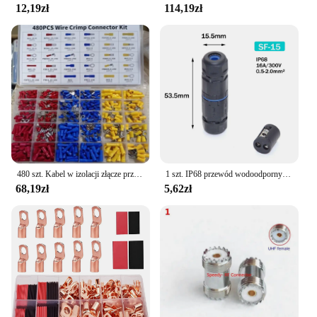
12,19zł
114,19zł
480 szt. Kabel w izolacji złącze przewodu elektrycznego zaciskane kolby kolby pierścieniowe końcówki zestaw widelców wybrane elementy
1 szt. IP68 przewód wodoodporny elektryczna przewód łączący 2Pin 3Pin 4Pin 5Pin szybka blok zacisków złącze lampa LED
68,19zł
5,62zł