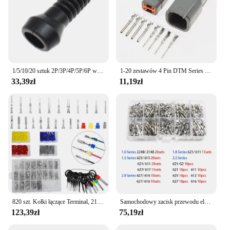
1/5/10/20 sztuk 2P/3P/4P/5P/6P wodoodporny elektryczny przewód do samochodu pokrywa silikonowa uprząż pasuje do AMP 1.5 złącze Serie
1-20 zestawów 4 Pin DTM Series kobieta mężczyzna elektryczne Auto złącze wtyczka samochodowa DTM06-4S/ATM06-4S DTM04-4P/ATM04-4P
33,39zł
11,19zł
820 szt. Kołki łączące Terminal, 21 typów samochodowych zacisków przewodu elektrycznego 1/1.5/1.8/2.2/2.8/3.5mm usuwanie męski żeński zaciskany wtyk pinowy
Samochodowy zacisk przewodu elektrycznego 1/1,5/1,8/2,2/2,8/3,5 mm Automatyczne złącze elektryczne Nieizolowane usuwanie wtyczki Męskie żeńskie kołki zaciskane
123,39zł
75,19zł