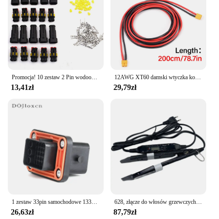
Promocja! 10 zestaw 2 Pin wodoodporne wtyczka przewodu elektrycznego 1.5mm zaciski 2Pin HID Plug Auto Xenon wtyk lampa
12AWG XT60 damski wtyczka konwersji przewód połączeniowy 300CM przewód silikonowy złącze baterii dla bateria Lipo drona drona
13,41zł
29,79zł
1 zestaw 33pin samochodowe 1332800FB 1332800MB wodoodporne męskie gniazdo wtykowe żeńskie DJ7331-1.5-3.5-11/21 z zaciskami Pisay
628, złącze do włosów grzewczych, regulowane temperaturą, żelazko grzewcze, keratynowe narzędzia do przedłużania włosów, wyświetlacz LCD, Mini Iron Fusion
26,63zł
87,79zł