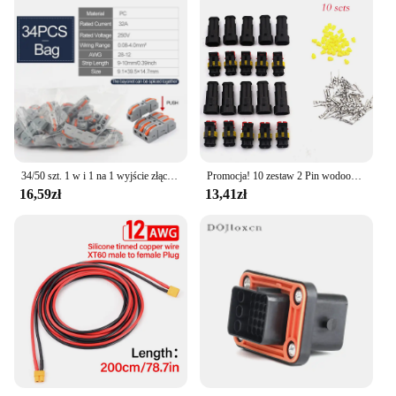
34/50 szt. 1 w i 1 na 1 wyjście złącze do szybkiego łączenia multipleksu kompaktowa zacisk blok zaciskowa do domowego złącza kabla światła
Promocja! 10 zestaw 2 Pin wodoodporne wtyczka przewodu elektrycznego 1.5mm zaciski 2Pin HID Plug Auto Xenon wtyk lampa
16,59zł
13,41zł