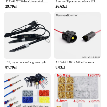
12AWG XT60 damski wtyczka konwersji przewód połączeniowy 300CM przewód silikonowy złącze baterii dla bateria Lipo drona drona
1 zestaw 33pin samochodowe 1332800FB 1332800MB wodoodporne męskie gniazdo wtykowe żeńskie DJ7331-1.5-3.5-11/21 z zaciskami Pisay
29,79zł
26,63zł
628, złącze do włosów grzewczych, regulowane temperaturą, żelazko grzewcze, keratynowe narzędzia do przedłużania włosów, wyświetlacz LCD, Mini Iron Fusion
1 2 3 4 6 8 10 12 16Pin Denso samochodowe zamknięte do ciężarówek gniazdo wtyczka z czujnikiem tlenu wodoodporna elektryczny wiązka przewodów z kablem
87,79zł
8,03zł