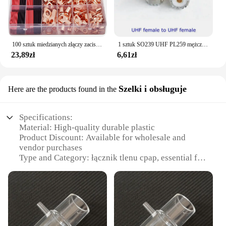
100 sztuk miedzianych złączy zaciskowych, AWG 4 6 8 10 12 zestaw końcówek pierścieniowych z rurką termokurczliwą 50 końcówek kablowych akumulatora, z 50 przewodami termokurczliwymi
1 sztuk SO239 UHF PL259 mężczyzna kobieta zamontować złącze wtykowe SL16 UHF SO-239 PL-259 do N typ TNC UHF Adapter koncentryczny miedź mosiądz RF
23,89zł
6,61zł
Szelki i obsługuje
Here are the products found in the
Specifications:
Material: High-quality durable plastic
Product Discount: Available for wholesale and
vendor purchases
Type and Category: łącznik tlenu cpap, essential for
CPAP therapy
Design and Style: Ergonomic design for ease of use
Usage and Purpose: Connects CPAP machines to air
tubing
Performance and Property: Reliable and consistent
airflow