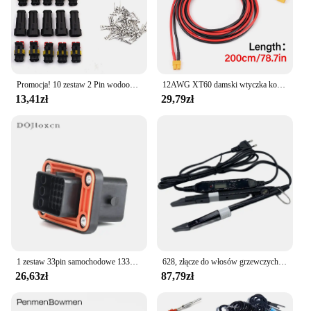
Promocja! 10 zestaw 2 Pin wodoodporne wtyczka przewodu elektrycznego 1.5mm zaciski 2Pin HID Plug Auto Xenon wtyk lampa
12AWG XT60 damski wtyczka konwersji przewód połączeniowy 300CM przewód silikonowy złącze baterii dla bateria Lipo drona drona
13,41zł
29,79zł
1 zestaw 33pin samochodowe 1332800FB 1332800MB wodoodporne męskie gniazdo wtykowe żeńskie DJ7331-1.5-3.5-11/21 z zaciskami Pisay
628, złącze do włosów grzewczych, regulowane temperaturą, żelazko grzewcze, keratynowe narzędzia do przedłużania włosów, wyświetlacz LCD, Mini Iron Fusion
26,63zł
87,79zł