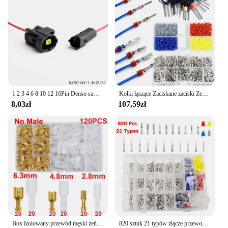
1 2 3 4 6 8 10 12 16Pin Denso samochodowe zamknięte do ciężarówek gniazdo wtyczka z czujnikiem tlenu wodoodporna elektryczny wiązka przewodów z kablem
Kołki łączące Zaciskane zaciski Zestaw samochodowy Elektryczny 1/1,5/1,8/2,2/2,8/3,5 mm Zdejmowanie przewodów Atv Nieizolowana wtyczka męska żeńska
8,03zł
107,59zł
Box izolowany przewód męski żeński złącze 2.8/4.8/6.3mm elektryczne zaciski Termin złącza widełkowe wybrane elementy
820 sztuk 21 typów złącze przewodu elektrycznego samochodu Terminal pinowy 1/1.5/1.8/2.2/2.8/3.5mm usuwanie nieizolowane męskie żeńskie pinezki zaciskane