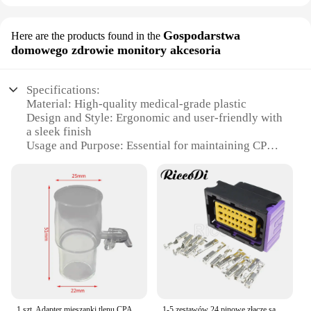
Gospodarstwa
Here are the products found in the
domowego zdrowie monitory akcesoria
Specifications:
Material: High-quality medical-grade plastic
Design and Style: Ergonomic and user-friendly with
a sleek finish
Usage and Purpose: Essential for maintaining CPAP
therapy continuity
Performance and Property: Durable and reliable,
ensuring consistent airflow
Parts and Accessories: Includes all necessary
components for easy setup
Applicable People: Ideal for CPAP users seeking a
reliable and secure connection
Features:
|Vendors|
1 szt. Adapter mieszanki tlenu CPAP Złącze wzbogacenia tlenu CPAP Zaślepka adaptera
1-5 zestawów 24 pinowe złącze samochodowe Ecu FCI Pcb wtyczka wodoodporna obudowa z tworzywa sztucznego gniazdo męskie 211PC249S0005 211PL249S0023