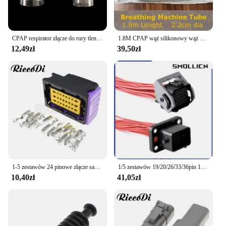
CPAP respirator złącze do rury tlenowej Tee Generator tlenu maska nosowa złącze maski
1.8M CPAP wąż silikonowy wąż powietrza o średnicy 2.2cm podłącz do maski urządzenie do masażu oddechowego akcesoria przewody tlenowe do ResMed
12,49zł
39,50zł
1-5 zestawów 24 pinowe złącze samochodowe Ecu FCI Pcb wtyczka wodoodporna obudowa z tworzywa sztucznego gniazdo męskie 211PC249S0005 211PL249S0023
1/5 zestawów 19/20/26/33/36pin 1332800FB wodoodporne złącze samochodowe 1332800MB 1897009-2 1897013 1743062-2 1743059-2 wtyczka przewodu
10,40zł
41,05zł