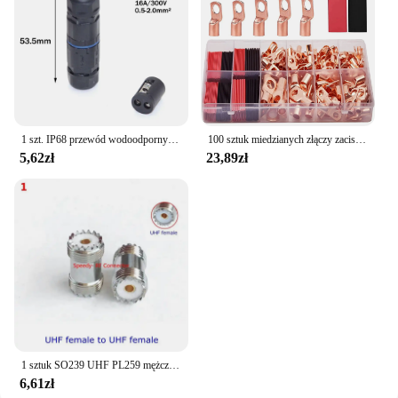
1 szt. IP68 przewód wodoodporny elektryczna przewód łączący 2Pin 3Pin 4Pin 5Pin szybka blok zacisków złącze lampa LED
100 sztuk miedzianych złączy zaciskowych, AWG 4 6 8 10 12 zestaw końcówek pierścieniowych z rurką termokurczliwą 50 końcówek kablowych akumulatora, z 50 przewodami termokurczliwymi
5,62zł
23,89zł
1 sztuk SO239 UHF PL259 mężczyzna kobieta zamontować złącze wtykowe SL16 UHF SO-239 PL-259 do N typ TNC UHF Adapter koncentryczny miedź mosiądz RF
6,61zł