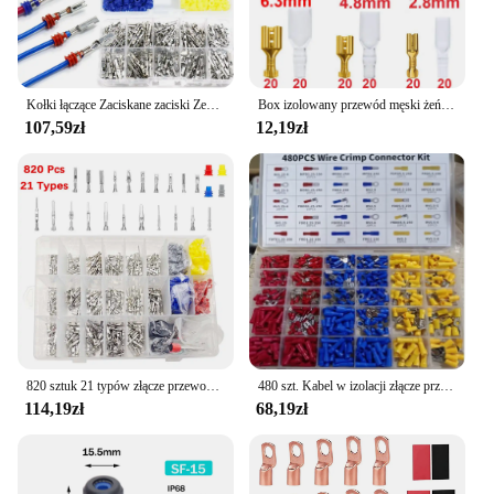
Kołki łączące Zaciskane zaciski Zestaw samochodowy Elektryczny 1/1,5/1,8/2,2/2,8/3,5 mm Zdejmowanie przewodów Atv Nieizolowana wtyczka męska żeńska
Box izolowany przewód męski żeński złącze 2.8/4.8/6.3mm elektryczne zaciski Termin złącza widełkowe wybrane elementy
107,59zł
12,19zł
820 sztuk 21 typów złącze przewodu elektrycznego samochodu Terminal pinowy 1/1.5/1.8/2.2/2.8/3.5mm usuwanie nieizolowane męskie żeńskie pinezki zaciskane
480 szt. Kabel w izolacji złącze przewodu elektrycznego zaciskane kolby kolby pierścieniowe końcówki zestaw widelców wybrane elementy
114,19zł
68,19zł