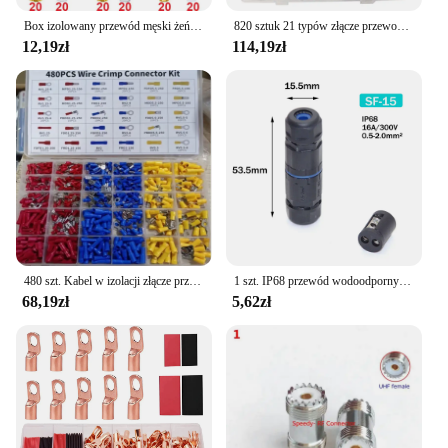
Box izolowany przewód męski żeński złącze 2.8/4.8/6.3mm elektryczne zaciski Termin złącza widełkowe wybrane elementy
820 sztuk 21 typów złącze przewodu elektrycznego samochodu Terminal pinowy 1/1.5/1.8/2.2/2.8/3.5mm usuwanie nieizolowane męskie żeńskie pinezki zaciskane
12,19zł
114,19zł
480 szt. Kabel w izolacji złącze przewodu elektrycznego zaciskane kolby kolby pierścieniowe końcówki zestaw widelców wybrane elementy
1 szt. IP68 przewód wodoodporny elektryczna przewód łączący 2Pin 3Pin 4Pin 5Pin szybka blok zacisków złącze lampa LED
68,19zł
5,62zł