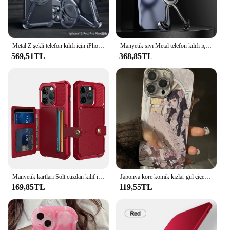
Metal Z şekli telefon kılıfı için iPhone 14 13 Pro 15 Pro Max 15Pro telefon koruyucu kapak tampon w 360 ° rotasyon tutucu telefon kapak
Manyetik sıvı Metal telefon kılıfı için iPhone 13 14 15 Pro Max hava yastığı ile darbeye tampon düzensiz Metal anti-sonbahar kapak Funda
569,51TL
368,85TL
Manyetik kartları Solt cüzdan kılıf iPhone 15 16 Pro Max 14 13 12 11 XS X artı SE2022 Anti damla çanta tutucu cep kapak
Japonya kore komik kızlar gül çiçek telefon kılıfı için iPhone 15 14 13 12 Pro Max Glitter Lens filmi darbeye yumuşak arka kapak Funda
169,85TL
119,55TL