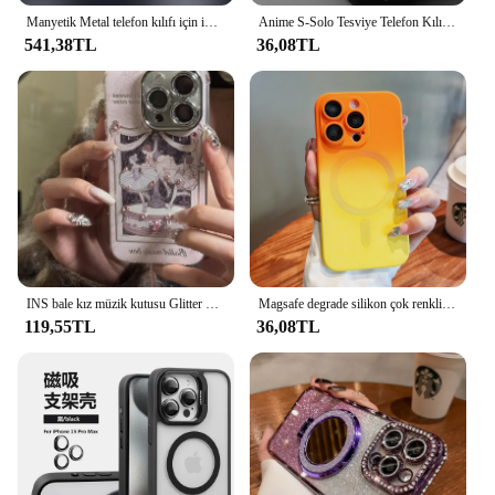
Manyetik Metal telefon kılıfı için iPhone 13 14 15 16 Pro Max görünmez braketi alüminyum alaşım çıkarılabilir ısı dağılımı telefon kapak
Anime S-Solo Tesviye Telefon Kılıfı iPhone 16 15 14 13 12 11 Mini Pro Max X XR XS Max 7 8 Artı Mat Şeffaf Arka Kapak
541,38TL
36,08TL
INS bale kız müzik kutusu Glitter Diamiond telefon kılıfı için iPhone 15 14 13 12 Pro Max kore kılıf darbeye yumuşak arka kapak Funda
Magsafe degrade silikon çok renkli darbeye vaka için lüks iPhone 15 13 14 12 11 Pro Max artı kablosuz şarj kapağı
119,55TL
36,08TL