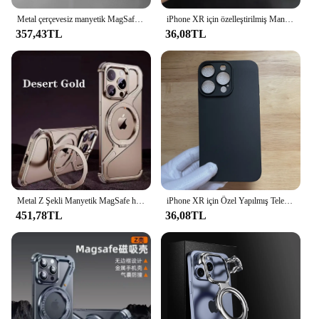
Metal çerçevesiz manyetik MagSafe telefon kılıfı için iPhone 13 14 15 Pro Max 360 dönen standı kabuk Metal tampon Lens koruma kapağı
iPhone XR için özelleştirilmiş Manyetik Telefon Kılıfı 14pro Arka Kapak xr'ye dönüştürüldü 15pro Moda Sert Kılıf
357,43TL
36,08TL
Metal Z Şekli Manyetik MagSafe halkalı telefon kılıfı iPhone 13 14 15 16 Pro Max Alüminyum Kabuk Çıkarılabilir Snap-on Çerçevesiz Kapak
iPhone XR için Özel Yapılmış Telefon Kılıfı 15Pro Yumuşak Mat Kılıf Xr 15pro'ye Dönüştü Arka Kapağı Koruyun
451,78TL
36,08TL