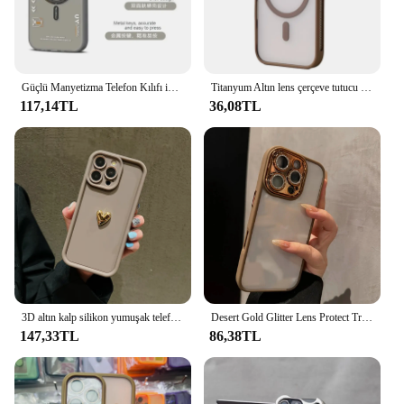
Güçlü Manyetizma Telefon Kılıfı iPhone 16 15 14 13 12 Pro Max 11 Megsafe Kablosuz Şarj Buzlu Metal Düğmeler Lens Çerçeve Kapak
Titanyum Altın lens çerçeve tutucu manyetik telefon kılıfı iPhone 16 15 14 13 12 11 Pro Max magsafe şarj darbeye dayanıklı sert kapak
117,14TL
36,08TL
3D altın kalp silikon yumuşak telefon kılıfı için iPhone 15 14 13 12 11 16 Pro Max XS XR 7 8 artı SE 2020 darbeye şeker mat kapak
Desert Gold Glitter Lens Protect Transparent Phone Case For iPhone 16 15 14 Plus 13 12 11 Pro Max Anti Fall Clear Bumper Cover
147,33TL
86,38TL