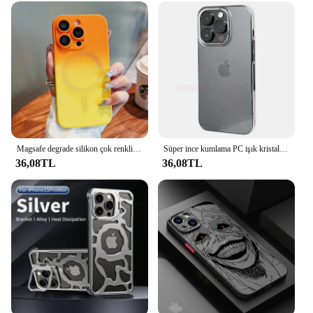
Magsafe degrade silikon çok renkli darbeye vaka için lüks iPhone 15 16 14 13 12 11 Pro Max kablosuz şarj kapağı
Süper ince kumlama PC işık kristal temizle telefon kılıfı için iPhone 12 13 14 15 16 Pro Max 14pro kılıfları şeffaf mat kapak
36,08TL
36,08TL