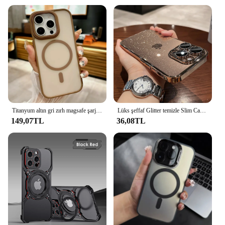
Titanyum altın gri zırh magsafe şarj telefon kılıfı için iPhone 16 15 14 13 12 11 Pro Max artı manyetik darbeye sert kapak
Lüks şeffaf Glitter temizle Slim Case iPhone 12 13 14 artı 15 16 Pro Max elektroliz altın tampon sert plastik kapak
149,07TL
36,08TL