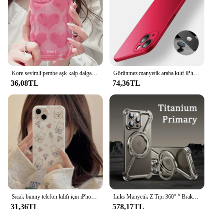
Kore sevimli pembe aşk kalp dalgalı telefon kılıfı için iPhone 15 14 13 11 12 Pro Max artı X XS XR darbeye koruyucu yumuşak arka kapak
Görünmez manyetik araba kılıf iPhone 13 14 15 11 12 Pro Max Ultra ince sert plastik koruma kapak iPhone 13 15 Pro Max
36,08TL
74,36TL
Sıcak bunny telefon kılıfı için iPhone 14 artı 7 8 X XS XR 11 12 13 Pro Max silikon kılıf kapak
Lüks Manyetik Z Tipi 360° ° Braket Titanyum Alaşımlı Telefon Kılıfı iPhone 16 15 14 Pro Max Artı Çerçevesiz Darbeye Dayanıklı Funda Kapakları
31,36TL
578,17TL