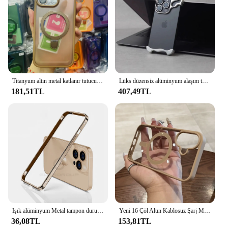
Titanyum altın metal katlanır tutucu magsafe şarj telefon kılıfı için iPhone 16 15 14 13 12 11 Pro Max manyetik zırh sert kapak
Lüks düzensiz alüminyum alaşım tampon telefon kılıfı için IPhone 12 13 14 15 16 Pro Max 16Pro artı Lens filmi koruma Metal kapak
181,51TL
407,49TL
Işık alüminyum Metal tampon durumda çöl altın iPhone 12 13 14 artı 15 16 Pro Max 16 p Ultra ince alaşım arka çerçeve aksesuarları
Yeni 16 Çöl Altın Kablosuz Şarj Magsafe Şeffaf Kılıf iPhone 16 15 14 13 12 11 Pro Max 16 Artı Manyetik Tampon Kapak
36,08TL
153,81TL