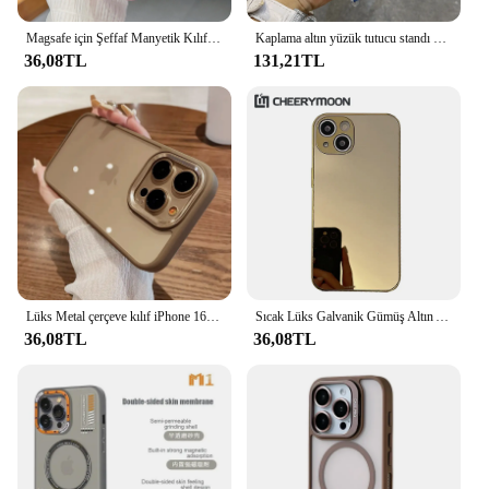
Magsafe için Şeffaf Manyetik Kılıf iPhone 14 13 12 11 15 16 Pro Max 15Pro 14Pro Yumuşak Silikon Altın Tam Lens Kamera Kapağı
Kaplama altın yüzük tutucu standı kordon bilek kayışı telefon kılıfı için iPhone 16 11 12 13 14 15 Pro Max artı yumuşak silikon arka kapak
36,08TL
131,21TL
Lüks Metal çerçeve kılıf iPhone 16 15 14 artı 13 12 Mini 11 Pro X XR XS Max şeffaf akrilik yumuşak darbeye tampon kapak
Sıcak Lüks Galvanik Gümüş Altın Ayna Kılıfı iPhone 16 15 14 13 12 11 Pro Max 15Pro 14Pro Artı 15Promax Koruyucu Kapak
36,08TL
36,08TL