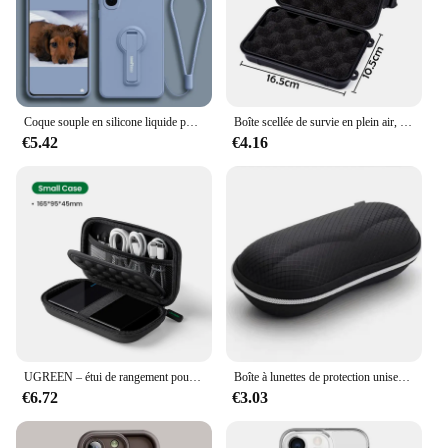
Coque souple en silicone liquide pour Samsung Galaxy S24 Ultra Plus S24 +, coque arrière, support de support, invite invisible
Boîte scellée de survie en plein air, boîtes étanches antichoc, étui de survie hermétique, conteneur d'outils de pêche
€5.42
€4.16
UGREEN – étui de rangement pour disque dur externe de 2.5 pouces, sacoche de voyage pour disque dur SSD Portable, pour batterie externe
Boîte à lunettes de protection unisexe, étui rigide pour lunettes de soleil, sac à lunettes de voyage, accessoires portables noirs, boîte à fermeture éclair, nouveau
€6.72
€3.03