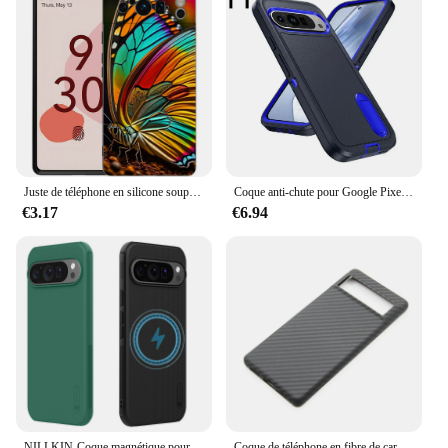
Juste de téléphone en silicone souple antichoc papillon, coque pour Google Pixel 8, 7, 6, 7A, SnapPro, 5G, 9 Pro, XL, 8 Pro, 5G
Coque anti-chute pour Google Pixel 9Pro XL Defend Three, étui de téléphone portable, support, 9, B8C9
€3.17
€6.94
NILLKIN-Coque magnétique pour Google Pixel 9/Pro/XL, compatible MagSafe Slim Fit, pointillé conviviale ré, coque arrière en TPU, pare-chocs Pixel9, 256
Coque de téléphone en fibre de carbone aramide avec aimant 600D, pour Google Pixel 6 7 8 9 Pro 5G Global Pixel 6 7 8 9 Pro 512 Magsafe Macsafe