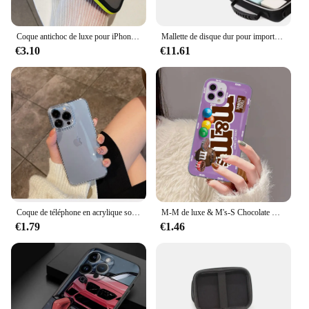
Coque antichoc de luxe pour iPhone, coque de charge magnétique sans fil Magsafe, armure translucide 256, 15, 14, 13, 12, 16 Pro Max Plus
Mallette de disque dur pour importateur VR, accessoires d'équipement, stockage numérique, budgétaire, grande taille, 3.5 pouces
€3.10
€11.61
Coque de téléphone en acrylique souple transparent de luxe pour iPhone, coque de protection antichoc pour iPhone 16, 15, 14, 13, 12, 11 Pro Max, XS, X, Poly, 7, 8Plus, Mini
M-M de luxe & M's-S Chocolate Bean Face pour Galaxy S23Ultra Case, Samsung S24 S23 S22 S21 Utra S20 Plus Fe S10 Note 20 10 Cover
€1.79
€1.46