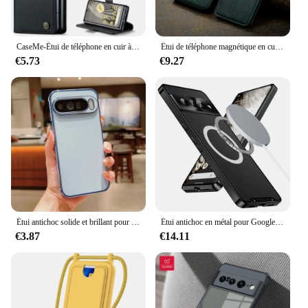
knowing your phone is well-protected, without
sacrificing the convenience of a slim, stylish design.
CaseMe-Étui de téléphone en cuir à rabat pour Google Pixel 9 Pro XL 8A 8 Pro 7A, coque avec portefeuille magnétique et porte-cartes
Étui de téléphone magnétique en cuir Magsafe 2 en 1 pour Google Pixel, housse portefeuille de luxe avec porte-cartes pour modèles 9, 9Pro, XL, 8A, 8Pro, 8, 7, 7A, 7Pro
€5.73
€9.27
Étui antichoc solide et brillant pour Google Pixel 9 Pro XL 8 8A 7A, housse de téléphone pare-chocs pour appareil photo
Étui antichoc en métal pour Google Pixel 7 8 9 Pro XL, coque avec cadre en aluminium Magsafe 256 PC pour Google Pixel 7A 8A
€3.87
€14.11