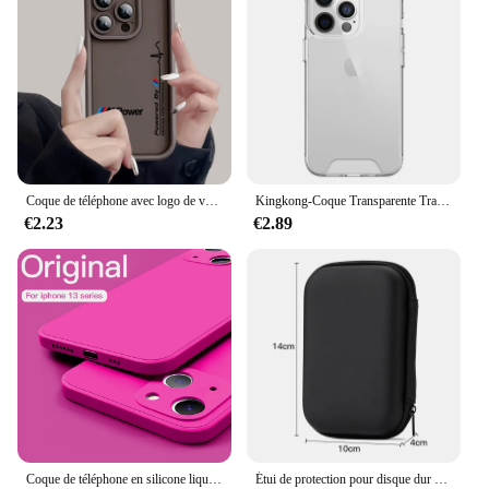
Coque de téléphone avec logo de voiture Power W Sports, coque souple en TPU pour Apple iPhone 13 15 16 Pro Max 14 13 Pro 11 12 7 8 Plus X XS MAX Poly 14 Plus
Kingkong-Coque Transparente Transparente pour iPhone, Coque Rigide Antichoc pour iPhone 16, 15, 14 Pro Max Plus, 11, 13, 12 Mini, X, XS Max, Xr Space
€2.23
€2.89
Coque de téléphone en silicone liquide de luxe pour iPhone, coque officielle souple, iPhone 15 14 13 12 11 Pro Mini Max Poly Plus SE 2020
Étui de protection pour disque dur externe HDD/SSD 2.5 pouces, sac de rangement portable, poudres pour chargeur de câble USB