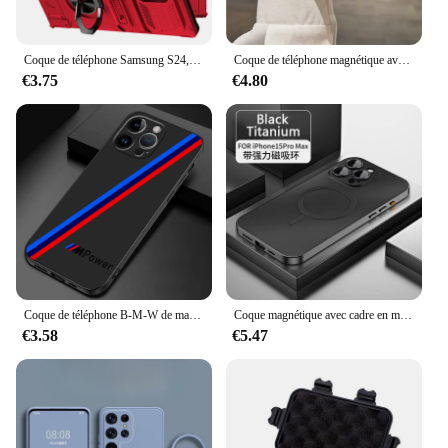
Coque de téléphone Samsung S24, S23 Ultra Plus, FE, A14, A15, 25, 35, 55, étui portefeuille avec anneau rotatif magnétique
Coque de téléphone magnétique avec support Magsafe, placage de luxe, coque de téléphone à paillettes pour iPhone 11, 12, 13, 14, 15, 16 Pro Max, protecteur de pare-chocs sur 15 Plus
€3.75
€4.80
Coque de téléphone B-M-W de marque de voiture de sport pour Apple iPhone 15 16 Pro XS Max 13 14 Plus Poly SE 7 8 12 11 Pro plus 256
Coque magnétique avec cadre en métal en aluminium pour iPhone, 13, 12, 14, 15, 16, Pro Max Plus, film d'objectif de charge sans fil Magsafe, coque arrière PC
€3.58
€5.47