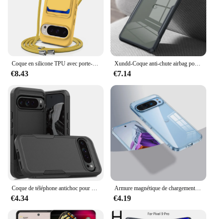
Coque en silicone TPU avec porte-cartes à bandoulière pour Google Pixel, étui de téléphone souple avec sangle initiée pour Google Pixel 9 Pro, 8A, 8 Pro, Retail GT
Xundd-Coque anti-chute airbag pour Google Pixel 7 Pro, coque de protection de l'objectif arrière transparente en TPU, pour Snap6 Pro, 7A, 9 Pro XL
€8.43
€7.14
Coque de téléphone antichoc pour Google Pixel 9 Pro XL, armure robuste, cadre en TPU souple anti-ald, coque arrière de protection en plastique dur
Armure magnétique de chargement sans fil pour Google Pixel, étui Magsafe, antichoc militaire, 256 et transparent, 9 Pro XL 8 7 Pro 8A 7A
€4.34
€4.19