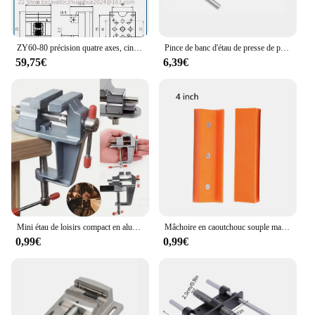
ZY60-80 précision quatre axes, cinq axes, colortable Fixation, Auto-centrage CNC Vice, mâchoires rehaussées
Pince de banc d'étau de presse de perceuse de 2.5 pouces pinces plates support d'étau pince antarctique plate étau pinces de machine de propositions de fraisage BG-6256
59,75€
6,39€
Mini étau de loisirs compact en aluminium, établi à pince multifonctionnel, petite réparation, projets de bricolage, durable, réglable, 1 pièce
Mâchoire en caoutchouc souple magnétique pour étau en métal, allumer es-outils de banc, 4 ", 5/6", 2 pièces
0,99€
0,99€