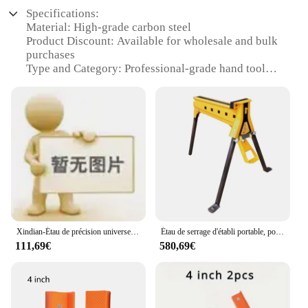
Specifications:
Material: High-grade carbon steel
Product Discount: Available for wholesale and bulk
purchases
Type and Category: Professional-grade hand tools
Design and Style: Ergonomic and durable
construction
Usage and Purpose: Versatile for various
mechanical tasks
Typical Adaptive Scenario: Ideal for workshops,
garages, and industrial settings
Shape or Size or Weight or Quantity:
Comprehensive 200-piece set
Features:
|Wholesale|Vendors|
Xindian-Étau de précision universel, ventes directes d'usine, style H77, 4 axes, 5 axes, étau de précision CNC, étau à centrage automatique
Étau de serrage d'établi portable, poste de travail, système de serrage, mâchoire, cheval, pince, 25200
111,69€
580,69€
**Durable and Reliable Performance**
Crafted from high-grade carbon steel, the étau
QH200 Pièces d'outils set is designed to withstand
the rigors of professional use. The robust
construction ensures longevity and reliability,