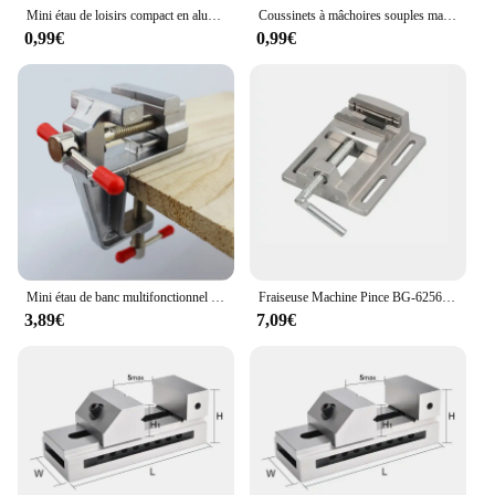
Mini étau de loisirs compact en aluminium, établi à pince multifonctionnel, petite réparation, projets de bricolage, durable, réglable, 1 pièce
Coussinets à mâchoires souples magnétiques, étau métallique, banc de allumer es-outils, étau, calcul du métal, travail, pièce de protection en fibre, 4.5 ", 6", 2 pièces
0,99€
0,99€
Mini étau de banc multifonctionnel en aluminium, pince de passe-temps, pince plate, étau à outils, petit bijoutier, 3.5 quot
Fraiseuse Machine Pince BG-6256 2.5 Pouces 3 Pouces Perceuse Presse Étau Banc Pince Pinces Plates Étau Support pio Pince Antarctique Étau
3,89€
7,09€