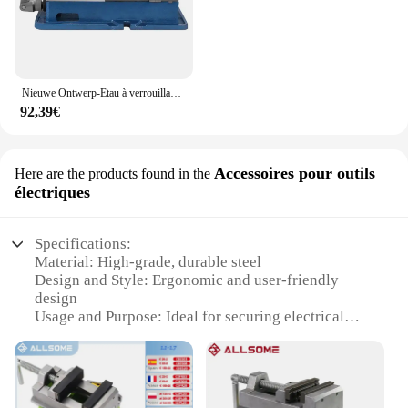
Nieuwe Ontwerp-Étau à verrouillage précis, 6 pouces, banc de machine Frezen Boren, étau Klemmen Pride
92,39€
Accessoires pour outils
Here are the products found in the
électriques
Specifications:
Material: High-grade, durable steel
Design and Style: Ergonomic and user-friendly
design
Usage and Purpose: Ideal for securing electrical
tools
Performance and Property: Strong and reliable
clamping force
Shape or Size or Weight or Quantity: Compact and
lightweight for easy handling