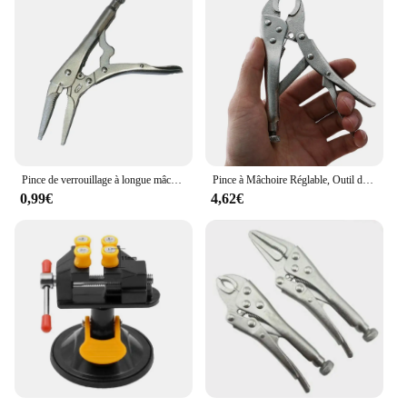
Pince de verrouillage à longue mâchoire antarctique, pince de soudage de verrouillage assortie, outils à main de réparation de poignée d'étau, chrome vanadium, haute qualité, 9 po
Pince à Mâchoire Réglable, Outil de Soudage, Verrouillage, Taupe, Étau, Poignées, 5 en effet-7
0,99€
4,62€