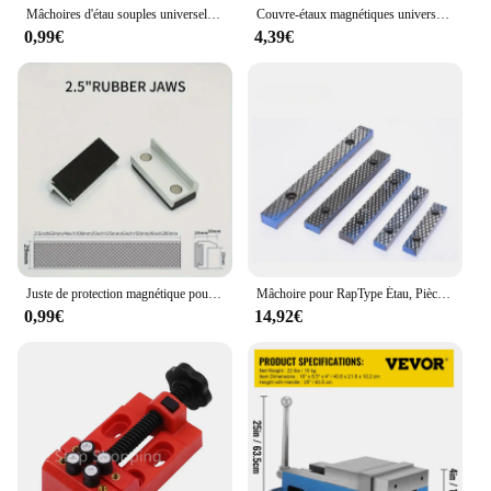
Mâchoires d'étau souples universelles, couvercles de coussinets d'étau, protecteur polyvalent pour tout étau en métal, argent, 3 po, 4 po, 5 po, 6/8 po, 2 pièces
Couvre-étaux magnétiques universels, mâchoires d'étau souples, couvercles de coussinets, protecteur pour banc d'étau en métal, allumer es-outils, 2 pièces
0,99€
4,39€
Juste de protection magnétique pour étau, 2.5-8 mâchoires, en alliage de caoutchouc, outils à main, banc, accessoires
Mâchoire pour RapType Étau, Pièce d'Étau, 3/4/5-10 Pouces, 2 Pièces/Ensemble, Nouveau
0,99€
14,92€