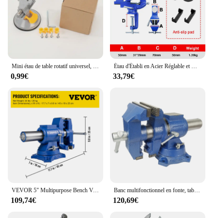
Mini étau de table rotatif universel, pince à vis, étau de table de gravure, base à ventouse, album de montre et de bijoux, 360
Étau d'Établi en Acier Réglable et Multifonction, Outil de Travail de Calcul, DIY
0,99€
33,79€
VEVOR 5" Multipurpose Bench Vise Tête/corps de l'étau pivotant à 360° Force de serrage 30Kn pour serrage Fixation Maison Outil à main
Banc multifonctionnel en fonte, table d'étau industrielle lourde, tiges d'étau, rotatif pour meuleuse de surface, 5 pouces
109,74€
120,69€