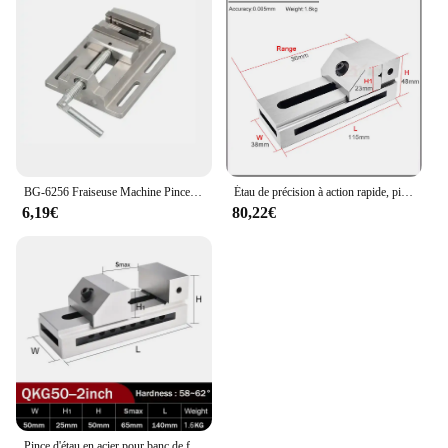
BG-6256 Fraiseuse Machine Pince 2.5 Pouces Perceuse Presse Vice Banc Pince Pinces Plates Support Fixe pio Antarctique Pince Étau
Étau de précision à action rapide, pince plate de précision, pince Gad, étau uni, étau de machine CNC, 1.5 en effet, 2 en 2,5 en, QKG50
6,19€
80,22€
Pince d'étau en acier pour banc de fraisage, outil de bateau, perceuse, support de presse, mini outils de tour, meuleuse de surface, QKG 50, étau 2