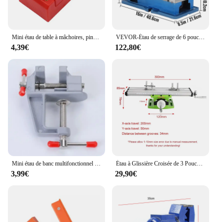
Mini étau de table à mâchoires, pince d'établi carbonisée, perceuse, étau de presse, plaque de micro clip, pince réglable, bijoux à bricoler soi-même, outils à main
VEVOR-Étau de serrage de 6 pouces pour machine NC/CNC, pince de banc à super verrouillage, haute précision avec mâchoire de 1-3 et 4 pouces
4,39€
122,80€
Mini étau de banc multifonctionnel en aluminium, pince de passe-temps, pince plate, étau à outils, petit bijoutier, 3.5 quot
Étau à Glissière Croisée de 3 Pouces, Table Composée, Banc de Table de Travail, Corps en Alliage d'Alunimun pour le Fraisage et le Perçage
3,99€
29,90€