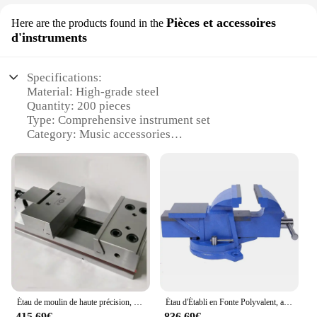
Pièces et accessoires
Here are the products found in the
d'instruments
Specifications:
Material: High-grade steel
Quantity: 200 pieces
Type: Comprehensive instrument set
Category: Music accessories
Design: Ergonomic and durable
Usage: Ideal for professional musicians and
hobbyists
Features:
|Wholesale|
**Unmatched Quality and Versatility**
The étau QH200 is a testament to the fusion of
durability and precision, crafted from high-grade
steel that promises longevity and resilience. With a
Étau de moulin de haute précision, étau modulaire, machine à outils CNC, GT100, 150, 175, 200, 300
Étau d'Établi en Fonte Polyvalent, avec Base de Comcussion, 3/4/5/6/8/10 Pouces
generous quantity of 200 pieces, this
415,69€
836,69€