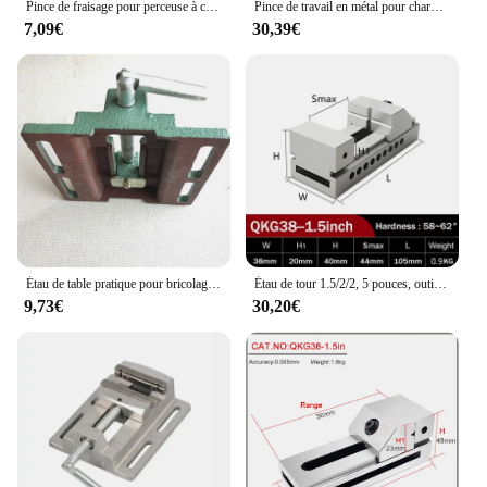
Pince de fraisage pour perceuse à colonne, pince de banc, pince plate, support d'étau, pince antarctique plate, étau, 2.5 po, 3 po
Pince de travail en métal pour charpentier, artisanat de calcul RapDuty, 7"
7,09€
30,39€
Étau de table pratique pour bricolage, bon assistant, mini pince, petite vis d'alimentation, machine de calcul, banc de travail, vente de coût, 2.5 po, 3 po
Étau de tour 1.5/2/2, 5 pouces, outil en acier, étau de banc de fraisage, perceuse, presse, support, tour, Mini outils, broyeur de Surface EDM
9,73€
30,20€