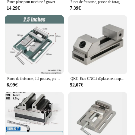
Pince plate pour machine à graver CNC Q227, étau de perceuse d'établi, vis unie, mâchoire parallèle, outil de toupie
Pince de fraiseuse, presse de forage, étau, banc de serrage, pinces plates, support de perceuse, antarctique, offre spéciale, 4 pouces
14,29€
7,39€
Pince de fraiseuse, 2.5 pouces, presse de forage, étau, banc de serrage, pinces plates, étau de perceuse, support de machine de forage, pince antarctique plate, offre spéciale
QKG-Étau CNC à déplacement rapide, pinces à Gad, étau simple pour meulage de surface, fraiseuse EDM, 2"
6,99€
52,07€