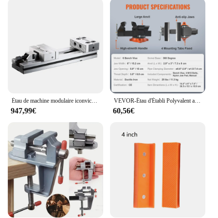
for both experienced professionals and those new to
heavy-duty lifting. The product's adaptability is
unmatched, making it suitable for a wide range of
applications. Whether you're lifting heavy
machinery, securing cargo, or managing
construction materials, the étau QH200 is designed
to deliver efficiency and safety. Its robust
performance ensures that you can tackle the most
demanding tasks with confidence.
Étau de machine modulaire iconvice de précision CNC, GT100, iconmachine MATRIX, ightPRIcloser 150-200, vente en gros en Chine
VEVOR-Étau d'Établi Polyvalent avec Base de Percussion et Enclume, en Fonte Rapide pour les Projets, Coupe de Conduit, Ponçage, 4.5, 6, 6.5 Pouces
**Tailored for the Industry**
947,99€
60,56€
The étau QH200 is more than just a tool; it's a
partner in your work. Understanding the unique
demands of the industry, this product is available
for wholesale and vendor purchases, providing
significant discounts for those who require large
quantities. Its design and style are tailored to meet
the needs of professionals who demand the best
from their equipment. With its optimal performance
and property, the étau QH200 stands out as a
reliable and efficient solution for all your heavy-
duty lifting and securing needs.