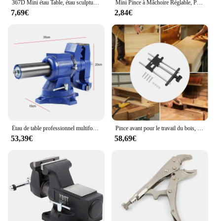
367D Mini étau Table, étau sculpture pour banc, étau artisanal, montre bijoux, étau en noyer
Mini Pince à Mâchoire Réglable, Pince C, Verrouillage, Mole, Étau, Pince, Forgeage, Entretien d'Urgence Familiale, 2 Pcs
7,69€
2,84€
Étau de table professionnel multifonctionnel, 2 rotations, résistant à 100, parallèle, grand, portée de 360mm
Pince avant pour le travail du bois, étau de calcul, établi, 10'
53,39€
58,69€