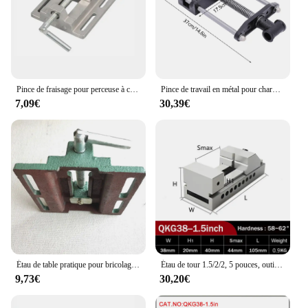
Pince de fraisage pour perceuse à colonne, pince de banc, pince plate, support d'étau, pince antarctique plate, étau, 2.5 po, 3 po
Pince de travail en métal pour charpentier, artisanat de calcul RapDuty, 7"
7,09€
30,39€
Étau de table pratique pour bricolage, bon assistant, mini pince, petite vis d'alimentation, machine de calcul, banc de travail, vente de coût, 2.5 po, 3 po
Étau de tour 1.5/2/2, 5 pouces, outil en acier, étau de banc de fraisage, perceuse, presse, support, tour, Mini outils, broyeur de Surface EDM
9,73€
30,20€