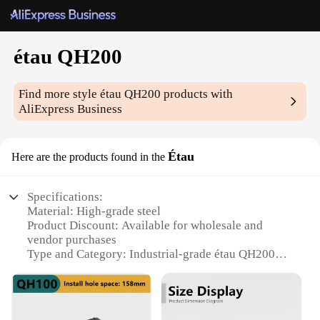
étau QH200
Find more style
étau QH200
products with
AliExpress Business
Étau
Here are the products found in the
Specifications:
Material: High-grade steel
Product Discount: Available for wholesale and
vendor purchases
Type and Category: Industrial-grade étau QH200
Design and Style: Ergonomic and robust
construction
Usage and Purpose: Ideal for heavy-duty lifting and
securing