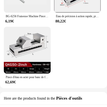
BG-6256 Fraiseuse Machine Pince 2.5 Pouces Perceuse Presse Vice Banc Pince Pinces Plates Support Fixe pio Antarctique Pince Étau
Étau de précision à action rapide, pince plate de précision, pince Gad, étau uni, étau de machine CNC, 1.5 en effet, 2 en 2,5 en, QKG50
6,19€
80,22€
Pince d'étau en acier pour banc de fraisage, outil de bateau, perceuse, support de presse, mini outils de tour, meuleuse de surface, QKG 50, étau 2
62,69€
Pièces d'outils
Here are the products found in the