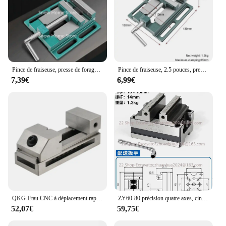
Pince de fraiseuse, presse de forage, étau, banc de serrage, pinces plates, support de perceuse, antarctique, offre spéciale, 4 pouces
Pince de fraiseuse, 2.5 pouces, presse de forage, étau, banc de serrage, pinces plates, étau de perceuse, support de machine de forage, pince antarctique plate, offre spéciale
7,39€
6,99€
QKG-Étau CNC à déplacement rapide, pinces à Gad, étau simple pour meulage de surface, fraiseuse EDM, 2"
ZY60-80 précision quatre axes, cinq axes, colortable Fixation, Auto-centrage CNC Vice, mâchoires rehaussées
52,07€
59,75€