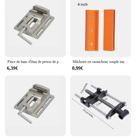
Pince de banc d'étau de presse de perceuse de 2.5 pouces pinces plates support d'étau pince antarctique plate étau pinces de machine de propositions de fraisage BG-6256
Mâchoire en caoutchouc souple magnétique pour étau en métal, allumer es-outils de banc, 4 ", 5/6", 2 pièces
6,39€
0,99€