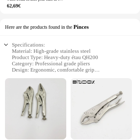
62,69€
Pinces
Here are the products found in the
Specifications:
Material: High-grade stainless steel
Product Type: Heavy-duty étau QH200
Category: Professional grade pliers
Design: Ergonomic, comfortable grip
Usage: Ideal for industrial, automotive, and DIY
applications
Performance: Durable, rust-resistant, and precise
Features:
|Wholesale|Vendors|
**Unmatched Durability and Precision**
The étau QH200 is a testament to the fusion of
robustness and finesse, crafted from high-grade
stainless steel that ensures longevity and resistance