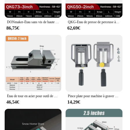
DONmaker-Étau sans vis de haute précision, étau de meulage, étau de banc de fraisage de précision en acier, 3 en effet, 3.2 po, 3.5 po
QKG-Étau de presse de perceuse à glissière transversale, outils de sommet, étau de meulage, étaux modulaires de précision, base de percussion, QKG50, 2 pouces
86,75€
62,69€
Étau de tour en acier pour outil de bateau, pince d'établi, précision 2/2mm, fraisage CNC, perceuse, support de presse, mini outils, 5/3. 0.005
Pince plate pour machine à graver CNC Q227, étau de perceuse d'établi, vis unie, mâchoire parallèle, outil de toupie
46,54€
14,29€