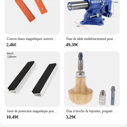
Couvre-étaux magnétiques universels, mâchoires d'étau souples, couvercles de coussinets, protecteur pour banc d'étau en métal, allumer es-outils, 2 pièces
Étau de table multifonctionnel pour fraiseuse, rotation à 360 °, parallèle, rapIndustrial, banc, 4/5 pouces
2,46€
49,39€
Juste de protection magnétique pour étau, 3 à 8 mâchoires en effet, housse de protection, protecteur polyvalent pour tout banc d'étau en métal, machine-outil, 2 pièces
Étau à broche de bijoutier, poignée en bois, Kit de forage d'emballage de fil torsadé de haute qualité
10,49€
3,29€