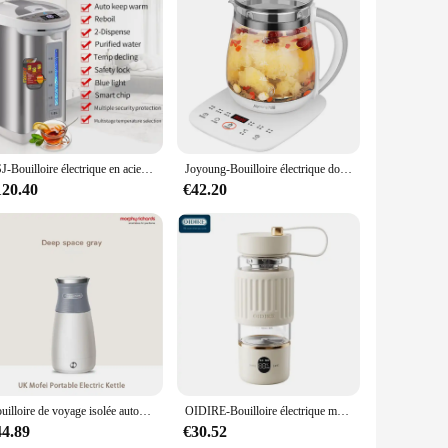
ydration needs. Its rapid heating capabilities ensure that your
ut-off feature adds an extra layer of safety, preventing
y-to-read water level indicator make it a breeze to use, while
this electric kettle is designed to cater to your diverse
TSJ-Bouilloire électrique en acier pour la maison, bouteille d'eau avec isolation automatique, bouilloire à eau chaude pour l'eau bouillante, 220V
Joyoung-Bouilloire électrique domestique multifonction, pot de santé, puissance de feu réglable, température, thé et dessert, DGD1506BQ
120.40
€42.20
ersatile choice. It's suitable for both personal and
hase options make it accessible for vendors and suppliers,
 electric kettle is a smart investment for anyone looking to
Bouilloire de voyage isolée automatique, bouilloire de conception portable, adaptée à la maison et aux voyages, garçons à ébullition rapide
OIDIRE-Bouilloire électrique multifonctionnelle, tasse à eau bouillante intelligente, pot de santé portable, 400ml
44.89
€30.52