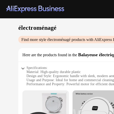
électroménagé
Find more style
électroménagé
products with AliExpress 
Balayeuse électri
Here are the products found in the
Specifications:
Material: High-quality durable plastic
Design and Style: Ergonomic handle with sleek, modern aest
Usage and Purpose: Ideal for home and commercial cleaning
Performance and Property: Powerful motor for efficient dus
Parts and Accessories: Comes with a convenient storage bag
Shape or Size or Weight or Quantity: Lightweight and portab
Features:
**Unmatched Cleaning Performance**
The électroménagé Balayeuse électrique is a top-tier cleaning
remove dust, dirt, and debris from any surface. Whether you