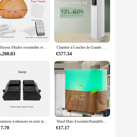
Diffuseur d'huiles essentielles et d'arôme, humidificateur d'air ultrasonique pour aromathérapie avec Grain de bois, télécommande, Cotrol 7 LED Lamo pour maison, 550ML
Chambre à Coucher de Grande Capacité, Aquarelle Ultra Silays euse pour Bébé et Femme Enceinte, Bureau
4,280.83
€577.34
Atomiseur à ultrasons en acier inoxydable pour serre hydroponique, brumisateur, humidificateur d'air, machine à tête, DC 48V, 10/12
Wood Mars Essential-Humidificateur d'air électrique, diffuseur automatique silencieux à brume froide avec haut-parleur Bluetooth
17.70
€17.17