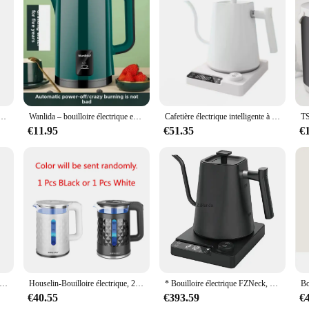
ot only a stylish addition to your kitchen but also a reliable tool for your daily h
 it an indispensable appliance for busy households and offices. The automatic sh
efficient part of your kitchen setup.
thetics; it's also about user-friendly functionality. The ergonomic handle and eas
. Whether you're a tea enthusiast or someone who enjoys a quick cup of coffee, 
ier inoxydable, bouilloire domestique, mise hors tension automatique, 110V, 220 L
Wanlida – bouilloire électrique en acier inoxydable, à usage domestique, isolée, une pièce, livraison rapide manuelle, sans marque (inventaire AE)
Cafetière électrique intelligente à col de cygne avec écran LED, température réglable, 1000ml
tchen countertop, without compromising on performance or style.
€11.95
€51.35
€
r looking to stock up on quality kitchen appliances, this electric kettle is a v
here quick and efficient water boiling is required. The wholesale and bulk purc
ct to your customers. With its robust performance and user-friendly design, this
 oût électrique multifonctionnelle, 220V, 800ml, tasse à eau électrique, petite tasse de santé, théière portable, dortoir, marmite à chevauchement
Houselin-Bouilloire électrique, 2.3 litres
* Bouilloire électrique FZNeck, cafetière manuelle 110W, chauffage rapide, contrôle de la température, revêtement en acier inoxydable, 220V, 1200 V
€40.55
€393.59
€