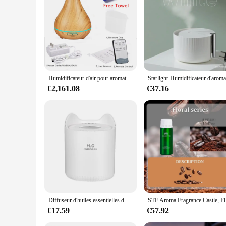
Humidificateur d'air pour aromathérapie, huile essentielle aromatique, 550ML, avec télécommande au Grain de bois, lumières LED aux 7 couleurs, pour diffuseur d'arôme domestique
€2,161.08
€37.16
Diffuseur d'huiles essentielles double pulvérisation grande capacité, mini aquarium, volume de brouillard pour la maison, recharge d'eau, supporter ficateur d'air
STE Aroma F
€17.59
€57.92