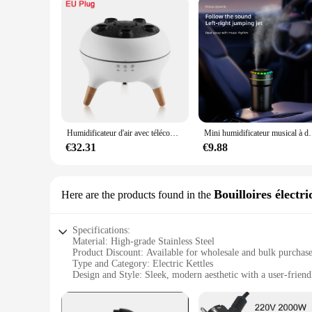
Humidificateur d'air avec télécommande, diffuseur d'arômes, huile essentielle d'aromathérapie, supporter ficateur de parfum domestique, méduse
Mini humidificateur musical à double j
€32.31
€9.88
Bouilloires électr
Here are the products found in the
Specifications:
Material: High-grade Stainless Steel
Product Discount: Available for wholesale and bulk purchas
Type and Category: Electric Kettles
Design and Style: Sleek, modern aesthetic with a user-friend
Usage and Purpose: Ideal for quick and efficient boiling of 
Performance and Property: Rapid heating with automatic shut
Parts and Accessories: Comes with a detachable power cord f