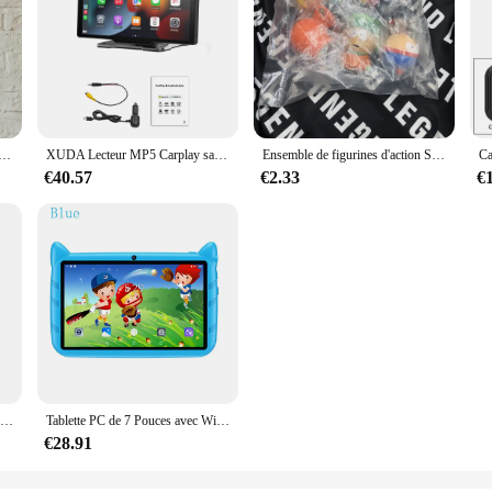
Imprimée Vintage, Décoration Murale d'Art pour la Maison, le Corps de Jennifer/les Mâchoires/la Saint-Valentin, Peinture de Cinéma
XUDA Lecteur MP5 Carplay sans fil portable, BT Touch, Srceen, Autoradio Android Auto, Apple ou Android Video, 10.26"
Ensemble de figurines d'action South Park, Stan Eric, parc australien créatif, cadeau pour enfants, décoration de la maison, 5 pièces, 6cm
€40.57
€2.33
€
Pokemon Anime Figure Jouets pour Enfants, Modèle PokeBall, Pikachu Pocket Monster, Pet Elf Dolls, Cadeau d'anniversaire, 5 cm, 24Pcs, Set
Tablette PC de 7 Pouces avec Wifi 5G pour Enfant, Version Globale, Façades, Core, Android, 4 Go de RAM, 64 Go de ROM, Cadeaux
€28.91