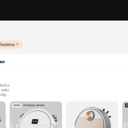
Business
que
hetics
 tasks
ting
le, easy to handle and store
 tool designed to tackle the toughest messes with ease. Its robust motor ensure
're dusting your home or maintaining a commercial space, this electric broom i