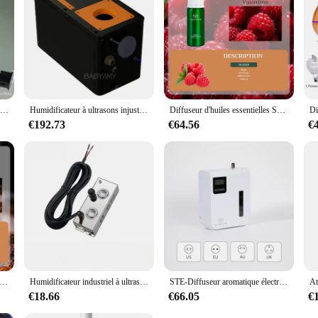
Starlight-Humidificateur d'aromathérapie, atomiseur de reconstitution d'eau de grande capacité de 650ml, vaporisateur de lumière ambiante intelligent pour la maison
Humidificateur à ultrasons injuste, générateur de brume, machine à brouillard pour serre, plante, sites commerciaux, paysage, parc, sécuritaires, 5000 ml/h
Diffuseur d'huiles essentielles STE, machine d'aromathérapie, série de parfum, décor, meilleur savoir, livraison gratuite
€192.73
€64.56
€
ragrance Castle, Flower and Fruit Series, Scent Machine, Essential 173 DiffJardfor House, Hotel, Office Spa, Decor, 500ml
Humidificateur industriel à ultrasons DC48V, pulvérisateur de brouillard à tête 10/12, brumisateur, générateur de brouillard à effet de serre
STE-Diffuseur aromatique électrique mural, appareil de parfum d'hôtel intelligent, diffuseur d'huile aromatique pour la maison, capacité de 300ml
€18.66
€66.05
€