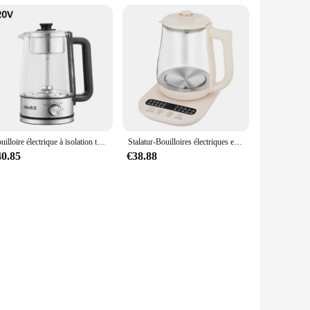
Bouilloire électrique à isolation thermique automatique, bouilloire à thé bouillante à la vapeur, théière en verre Pu'er, pot de santé, navire exécutif, 1,3 L, 220V
Stalatur-Bouilloires électriques en verre multifonctions, Pot de santé, Conservation de la chaleur 24 heures sur 24, Lait, Fruits, Thé, Café, Eau, 220V, 800W
40.85
€38.88