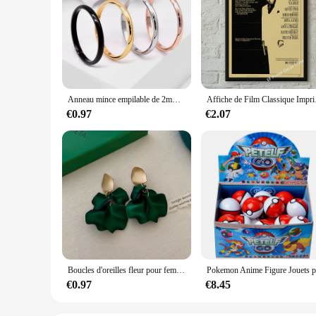
Anneau mince empilable de 2mm en acier inoxydable, bande unie, alliance Midi pour femmes et filles taille 3-12
Affiche de Film Classique 
€0.97
€2.07
Boucles d'oreilles fleur pour femme, pétale délicat, boucle d'oreille pompon, tempérament, accessoires de fête, proche, Mn
€0.97
€8.45