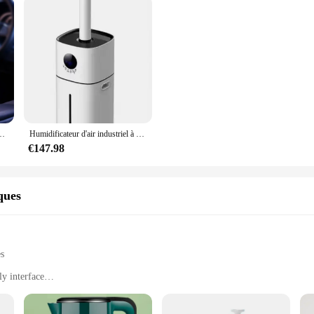
et, 300ml, avec 7 lumières pour documents, pour voyage
Humidificateur d'air industriel à ultrasons, brumisateur frais, supporter ficateur d'air, atomiseur commercial, fabricant de plantes et de fruits, garder frais, 16L
€147.98
iques
es
ly interface
water
-off for safety
or easy cleaning