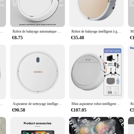
d fatigue during prolonged use.
ool; it's a versatile cleaning solution. Its lightweight design makes it easy to 
ome or office decor, while the included storage bag ensures that the broom is 
one.
 Domestique Robot de Balayage existent, Rechargeable par USB, Balayage à Sec Intelligent, Balayeuse 3 en 1, 2024
Robot de balayage automatique 3 en 1, vadrouille intelligente et silencieuse, balayeuse paresseuse domestique, aspirateur
Robot de balayage intelligent à grande eau, application mobile précieuse, télécommande, planification et ligne de livres, faible bruit, grande aspiration, 2000 Pa
€8.75
€35.48
€
tic, ensuring it can withstand the rigors of daily use. It's designed to be a rel
ectrique is a testament to the blend of functionality and style, making it an ex
category.
 existent, Aspiration par Traînée, Aspirateur Intelligent Domestique Intégré, Nouveauté
Aspirateur de nettoyage intelligent pour la maison, machine de balayage, recharge automatique, usage domestique et de bureau, mince, nouveau, 1000Pa, 3 en 1
Mini aspirateur robot intelligent 3 en 1, balayage entièrement automatique, adapté à la maison, nouveauté 2024
€90.58
€107.05
€