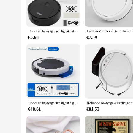
ergonomic handle provides a comfortable grip, reducing han
**Versatile and User-Friendly**
The electroménagé Balayeuse électrique is not just a dusting t
spaces with ease. The sleek, modern design complements any h
practical addition to your cleaning arsenal but also a stylish 
Robot de balayage intelligent entièrement automatique, aspiration et vadrouille, ménage paresseux, hypothèque, 3 en 1
Lazyeo-Mini Aspirateur
**Reliable and Convenient**
€5.68
€7.59
This electric broom is crafted from high-quality, durable plas
home and commercial settings. The electroménagé Balayeuse él
looking for a top-quality cleaning tool that stands out in its 
Robot de balayage intelligent à grande eau, application mobile précieuse, télécommande, planification et ligne de livres, faible bruit, grande aspiration, 2000 Pa
Robot de Balayage à Recharge
€48.61
€81.53