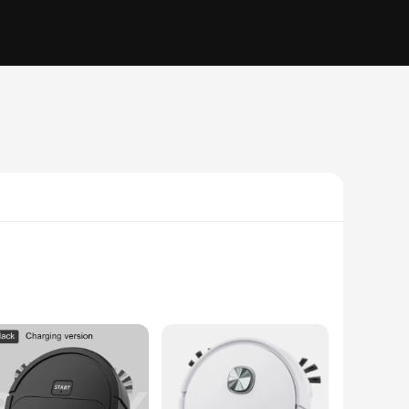
s a powerful suction, allowing you to quickly and effectively
s the go-to choice for a spotless environment. The