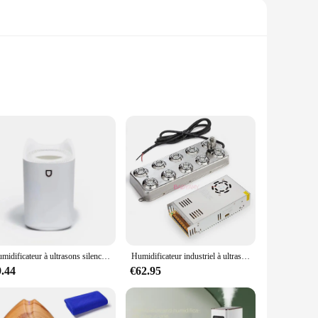
not just any ordinary appliances; they are a complete set
for efficiency, ensuring that the humidification process is
table environment, especially during the dry winter months.
needs. The comprehensive set includes all the essential
sinesses looking to offer high-quality humidification
Humidificateur à ultrasons silencieux, technologie avancée, pour un espace de vie plus sain et confortable, solution moderne avec therap à brume fraîche
Humidificateur industriel à ultrasons, brumisateur, brumisateur, brumisateur, 10 têtes avec puissance, pièces de machine à brouillard, DC 48V, 5000 ml/h
9.44
€62.95
withstand the test of time, providing consistent
f these humidifiers are top-notch, promising to deliver the
omfort.