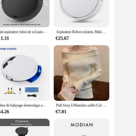
maneuver, allowing you to clean under furniture and in tight
always ready for use. This electric broom is not only a
Mini aspirateur robot de sol automatique portable, balayeuse domestique 3 en 1, aste par USB, support et séchage
Aspirateur Robot existent, Mini Machine de Livres Intelligente, Rechargeable par USB, Balayage, Appareils
11.31
€25.67
iable and convenient cleaning companion, suitable for both
cellent choice for vendors, suppliers, and individuals
Robot de balayage domestique avec télécommande, aspirateur robot intelligent super silencieux, support et nettoyage à sec du sol, 2800PA, 3 en 1
Pull Sexy à Manches sulfet Col Slash pour Femme, Vêtement de Couleur Unie, Slim, à la Mode, pour Bureau, Nouvelle Collection
54.26
€7.01