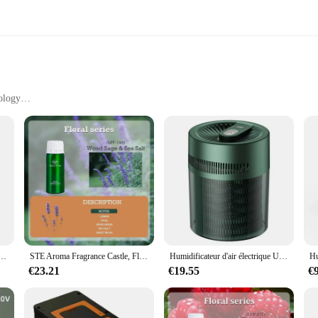
ology
essories
-edge technology designed to enhance your living space. These humidifiers are 
The sleek, modern design is not only aesthetically pleasing but also engineered 
nology, the électroménagé Humidificateurs are perfect for maintaining a comfor
space, the électroménagé Humidificateurs are versatile enough to cater to your 
ue ease of use. The wholesale and vendor options make it an ideal choice for bu
making it accessible for individuals seeking to improve their indoor air quality.
ie de style cheminée, simulation, flamme à deux documents, humidificateur d'air, machine d'aromathérapie
STE Aroma Fragrance Castle, Flower and Fruit Series, Scent Machine, Essential 173 DiffJardfor House, Hotel, Office Spa, Decor, 100ml
Humidificateur d'air électrique USB, diffuseur d'arômes, supporter ficateur d'huiles essentielles, brumisateur d'aromathérapie, lumières pour voiture, maison, chambre, 2L
€23.21
€19.55
€
cateurs are built to last. The durable construction ensures that the humidifiers 
intuitive controls that make it easy to operate. The performance and property o
dificateurs are not just a product; they are an investment in your health and c