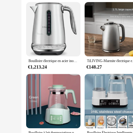
Bouilloire électrique en acier inoxydable brossé sans BPA, avec fenêtres d'eau à haute visibilité, 1500
TiLIVING-Marmite électrique en tita
€1,213.24
€148.27
Bouilloire à lait thermostatique pour bébé, pot d'isolation intelligent, automatique, eau chaude, lait en poudre, 1,2 l, GL41