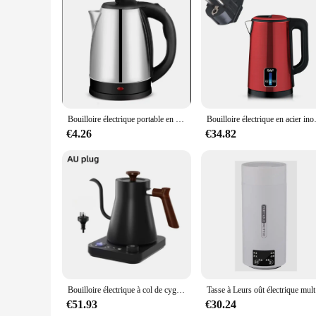
Features:
**Efficient Heating Technology**
Crafted from durable stainless steel, this electric kettle is n
water is boiled to the perfect temperature in no time, making
overheating and ensuring that your kettle remains a safe and 
**Versatile and User-Friendly Design**
The sleek design of this electric kettle is not just about aes
the detachable power cord simplifies cleaning and maintenance
Bouilloire électrique portable en acier inoxydable, cafetière, chauffe-eau, théière, mise hors tension automatique, maison, 2L, 304 W, 1500
Bouilloire électrique en ac
needs. Its compact size makes it an ideal addition to any ki
€4.26
€34.82
**Adaptable and Convenient for Everyone**
Whether you're a homeowner, a small business owner, or a vendo
commercial use, making it an ideal addition to any setting w
ensuring that you can offer a reliable and high-quality produ
enhance their kitchen experience.
Bouilloire électrique à col de cygne portable, cafetière brassurera à la main, théière intelligente, contrôle de la température, bouilloire chauffante en rine, 900ml
Tasse à Leurs
€51.93
€30.24