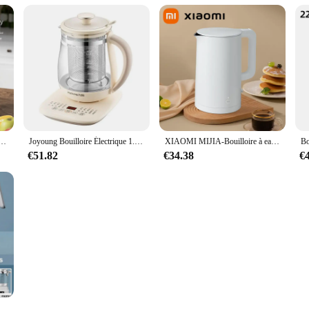
ne pur, brassage de thé à domicile, mise hors tension automatique, grande capacité de 1,7 L, haut de gamme
Joyoung Bouilloire Électrique 1.5L Bouilloire Saine Multifonction Fleur Thé Desserts citrouille Médicinaux Boling Eau Pour K15D-WY345 À Domicile
XIAOMI MIJIA-Bouilloire à eau électrique intelligente 1S 1,7 L, en acier inoxydable, à température constante et ébullition rapide, pour la maison, nouveauté 2020
€51.82
€34.38
€
Bouilloire Électrique Intelligente pour Bébé, Stérilisateur de BiSantos Multifonction, Machine 2 en 1, 220V, 1,3 L