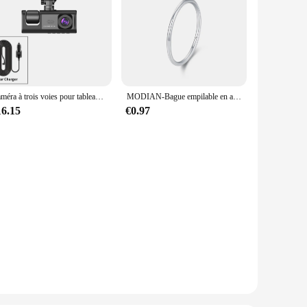
Caméra à trois voies pour tableau de bord de voiture, enregistreur vidéo DVR à 3 canaux HD 1080P, 3 objectifs, Dashcam
MODIAN-Bague empilable en argent regardé 925 pour femme, matiques géométriques, vague classique, bijoux de fête exquis, mode simple
16.15
€0.97