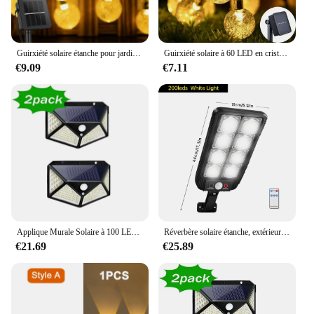
Guirxiété solaire étanche pour jardin, 60 LED, globe en cristal, 8 modes d'éclairage, 1 PC, 2 PC, 4PC
Guirxiété solaire à 60 LED en cristal, 8 modes d'éclairage, IP65, lumière dégradée, guirxiété de Noël pour décor de fête de jardin, 1 pièce, 2 pièces
€9.09
€7.11
Applique Murale Solaire à 100 LED, 4 Côtés, avec Détecteur de Mouvement, Imperméable, pour Jardin, Cour Extérieure, 1 à 12 Pièces
Réverbère solaire étanche, extérieur, lam138, IP65, 100 LED, 200LED
€21.69
€25.89