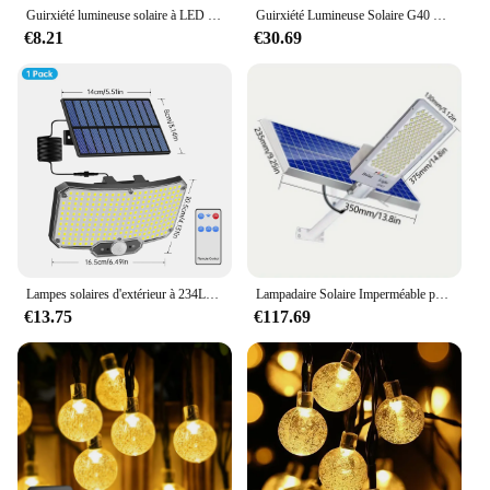
Guirxiété lumineuse solaire à LED pour extérieur, lampe étanche scintillante, décoration de fête de Noël, lumières dégradées, jardin, 7m, 12m, 22m, 32m, 52m, 102m
Guirxiété Lumineuse Solaire G40 pour l'Extérieur, 7m/10m, Étanche, Décoration de Jardin, Pergola, BCUR
€8.21
€30.69
Lampes solaires d'extérieur à 234LED avec 3 modes, détecteur de mouvement, projecteurs solaires avec télécommande, sécurité étanche IP65, applique murale
Lampadaire Solaire Imperméable pour Décoration de Jardin, Éclairage d'Extérieur, Sécurité, 200W, 6000mAh
€13.75
€117.69