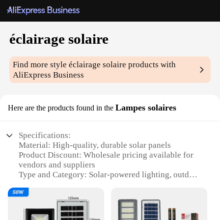
éclairage solaire
Find more style
éclairage solaire
products with
AliExpress Business
Lampes solaires
Here are the products found in the
Specifications:
Material: High-quality, durable solar panels
Product Discount: Wholesale pricing available for
vendors and suppliers
Type and Category: Solar-powered lighting, outdoor
decor
Design and Style: Modern, sleek design that
complements any outdoor space
Usage and Purpose: Provides ambient lighting for