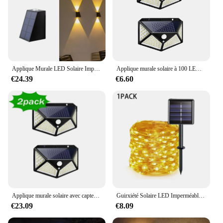
Applique Murale LED Solaire Imperméable pour l'Extérieur, Luminaire Décoratif, Idéal pour un Jardin, une Villa, un Couloir ou des Escaliers, Nouvelle Collection
Applique murale solaire à 100 LED avec détecteur de mouvement, applique murale étanche, 4 côtés, jardin extérieur, cour, 1 pièce, 2 pièces, 4 pièces, 6 pièces, 10 pièces
€24.39
€6.60
Applique murale solaire avec capteur de mouvement PIR, 100LED, 62 Sunlight, réverbère pour jardin et cour, 1 PC, 2 PC, 4PC, nouveau
Guirxiété Solaire LED Imperméable pour l'Extérieur, 102m/52m/32m/22m/11m/7m, Décoration de ixde Mariage
€23.09
€8.09