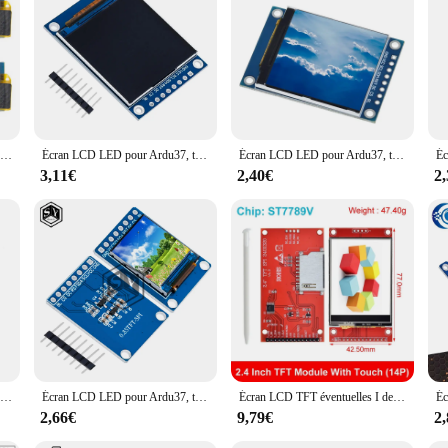
Écran LCD LED OLED Tech pour Ardu37, écran de communication IIC, blanc et bleu, 0.91 pouces, 0.91 pouces, 0.91 pouces, OLED X32
Écran LCD LED pour Ardu37, technologie d'affichage TFT pour documents complets, HD, IPS, 1.54x1.54, interface éventuelles I, ST7789, 240 pouces, 240 pouces
Écran LCD LED pour Ardu37, technologie d'affichage TFT pour documents complets, HD, IPS, 1.54x1.54, interface éventuelles I, ST7789, 240 pouces, 240 pouces
3,11€
2,40€
2
OLED Tech pour Ardu37, écran LCD LED, blanc, bleu, document 1.3x64, 128 pouces, IIC, I2C, 4 broches, 1.3 pouces
Écran LCD LED pour Ardu37, technologie d'affichage TFT, interface éventuelles I, contrôleur ST7735, 0.85 pouces, 0.85 pouces, HD, IPS, X128
Écran LCD TFT éventuelles I de 2.4 pouces 240x320, technologie de port série + adaptateur PBC 5V/3.3V Micro SD ILI9341 / ST7789 LED blanche (avec touche) pour Ardu37
2,66€
9,79€
2