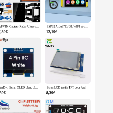
ssle-free addition to your DIY toolkit. Its compact size and
ty and support from reliable vendors and suppliers make it an
LAFVIN-Capteur Radar Ultrasonique de Simulation pour Ardu37, Kit de Bricolage, Détecteur de Balayage Résistant à 180, avec Écran TFT éventuelles I de 1.8 Pouces
ESP32 Ardu37LVGL WIFI et carte de développement Bluetooth 2.8 "240*320 écran d'affichage intelligent LCD TFT Tech avec ESP32-2432S028 tactile
7,39€
12,19€
ational settings to industrial projects. The Écran LED LCD
esolution, it sets the stage for endless possibilities, making
EstarDyn-Écran OLED blanc bleu pour Ardu37, puce de lecteur de document SH1106, 1.3 pouces, LCD LED IIC I2C, 1.3
Écran LCD tactile TFT pour Ardu37UNO R3 Mega2560, technologie d'affichage, 2.8x320, HX8candDriver, 240 pouces
,89€
8,39€