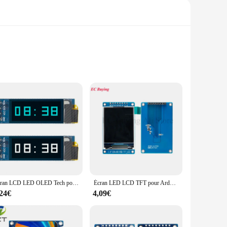
isplay is designed to provide a clear, vibrant visual
that it complements a variety of projects, from hobbyist to
 Ardu37-based project.
aking it easy to install and integrate into your project. The
 for wholesale and as a set, making it accessible to vendors
Écran LCD LED OLED Tech pour Ardu37, blanc et bleu, communication IIC, 0.91 pouces, 0.91 pouces, 0.91 pouces, 1 à 10 pièces
Écran LED LCD TFT pour Ardu37, 1.8 ", 1.8", 128x160 éventuelles I, Full Document, 128x160 Tech, ST7735S, 3.3V, Remplacement du connecteur d'alimentation OLED
,24€
4,09€
display is built to last, providing reliable performance over
onditions. Whether you're working on a complex project or