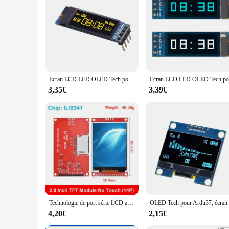
Écran LCD LED OLED Tech pour Ardu37, écran DIY, communication IIC, blanc et bleu, 0.91 pouces, 0.91 pouces, 0.91 pouces
3,35€
3,39€
Technologie de port série LCD avec adaptateur PCB, écran LED pour Ardu37, Micro SD, ILI9341, ST7789V, 5V, 2.8 V, 240 pouces, 320x3.3 éventuelles I TFT, 2.8 pouces
4,20€
2,15€