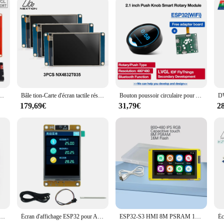
7.0 Pouces, 800x480 RVB éventuelles I TFT, ESP32, pour Ardu37Microchirurgie tionné
Bâle tion-Carte d'écran tactile résistif intelligent HMI, polychrome, 3.5 ", UASRT, TFT, technologie LCD, compatible avec Ardu37, NX4832T035
Bouton poussoir circulaire pour Ardu37, Smart Home, écran TFT LCD IPS, 2.1 pouces, 480x480, ESP32 LVGL
179,69€
31,79€
2
avec technologie d'affichage OLED pour Ardu37, écran LCD OLED, blanc et bleu, communication IIC I2C, SH1106 ogeneX64, 1.3 pouces, 1.3 pouces
Écran d'affichage ESP32 pour Ardu37LVGL, carte de développement WIFI BT, 2.8x240, 320 pouces, LCD TFT Tech avec WROOM tactile, 2.8 pouces
ESP32-S3 HMI 8M PSRAM 16M Flash Ardu37LVGL WIFI et Bluetooth 4.3 "480*272 Smart Display Screen 4.3 pouces RGB LCD TFT Tech