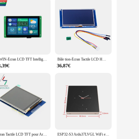
DWIN-Écran LCD TFT Intelligent pour Ardu37DMG80480C070 _ 04W, 7 Pouces, 800x480, Casse-Tête Tech, Itif, Résistif TTL, RS232, Commercial
Bâle tion-Écran Tactile LCD HMI TFT de 4.3 Pouces, Technologie d'Affichage pour Ardu37
8,39€
36,87€
Écran Tactile LCD TFT pour Ardu37UNO R3 Mega2560, 2.8 Pouces, 2.8 Pouces, 320x240, ILI9341/HX8candDriver
ESP32-S3 Ardu37LVGL WiFi et Bluetooth Conseil de développement 4.0 "480*480 Smart Display 4.0 pouces LCD TFT Tech puzzles itive Touch