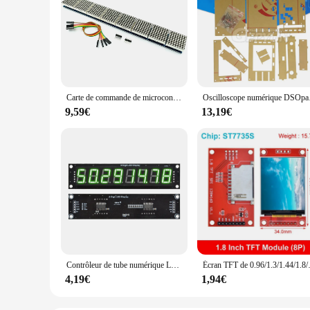
Carte de commande de microcontrôleur de tube numérique, affichage LED matriciel, technologie, 5V, kit de bricolage électronique Ardu37, Prévention 7219, 8x8, 8, 16 points
Oscilloscope numérique DS
9,59€
13,19€
Contrôleur de tube numérique LED pour Ardu37, connexion E/S numérique à 3 broches, technologie d'affichage 74HC595, 0.56 pouces, 8 chiffres, 7 segments
Écran TFT de 0.96/1.3/1.44/1.
4,19€
1,94€