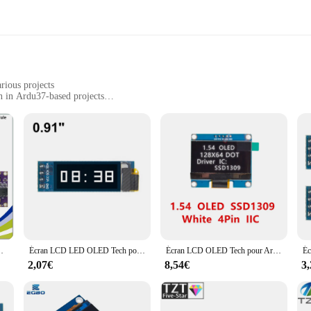
rious projects
n in Ardu37-based projects
ontrast
ctors for easy installation
 those involved in the realm of electronic projects. This high-quality LCD d
ation in Ardu37-based projects. The sleek, modern design of the screen ensures 
or a seasoned engineer, this LED LCD screen is an essential component for any
unctionality. The design is not only visually appealing but also user-friendly, m
mless setup process. This LED LCD screen is not only for sale but also available
oad range of applications, from educational projects to industrial settings.
olet, vert, VA, PCF8574T, PCF8574, IIC, I2C, 162, 16X2, 1602
Écran LCD LED OLED Tech pour Ardu37, blanc et bleu, communication IIC, 0.91 pouces, 0.91 pouces, 0.91 pouces, 1 à 10 pièces
Écran LCD OLED Tech pour Ardu37, technologie d'affichage LED, interface éventuelles I IIC I2C, 4 broches, 7 broches, 1.54 pouces, 1.54 pouces, 12864x64, SSD1309
2,07€
8,54€
3
that it can withstand the rigors of various environments. The high-quality LCD 
hat the information displayed is easily readable, even in bright or low light c
LED LCD screen is designed to meet your needs.