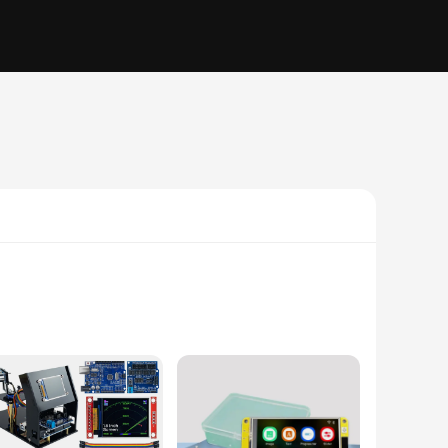
ar display, ensuring that your projects stand out with
om educational purposes to hobbyist endeavors. Whether you're