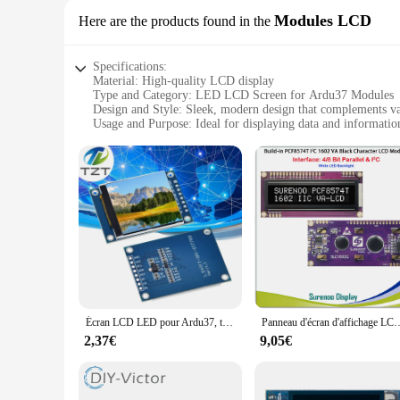
Modules LCD
Here are the products found in the
Specifications:
Material: High-quality LCD display
Type and Category: LED LCD Screen for Ardu37 Modules
Design and Style: Sleek, modern design that complements va
Usage and Purpose: Ideal for displaying data and informatio
Performance and Property: Clear, vibrant display with high c
Parts and Accessories: Comes with necessary cables and conne
Features:
**Enhanced Visual Experience**
The Écran LED LCD pour Ardu37 Modules is a game-changer for
experience, making it perfect for displaying data and inform
professional applications. Whether you're a DIY enthusiast 
**Versatile and User-Friendly**
This LED LCD screen is not just about aesthetics; it's about f
necessary cables and connectors are included, ensuring a sea
and suppliers alike. Its versatility makes it suitable for a br
Écran LCD LED pour Ardu37, technologie d'affichage TFT pour documents complets, HD, IPS, 1.54x1.54, interface éventuelles I, ST7789, 240 pouces, 240 pouces
Panneau d'écran d'affichage LCD Rick Tech, rétroéclairage LED pour Ardu37, blanc, vi
**Durable and Reliable**
2,37€
9,05€
Durability is a key aspect of this LED LCD screen, ensuring 
time. The clear, vibrant display with high contrast ensures t
need a reliable display for your Ardu37-based device, this 