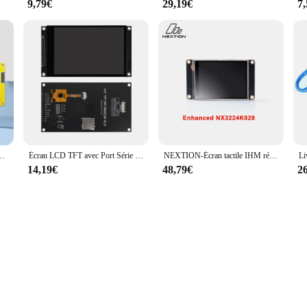
9,79€
29,19€
7
0*272 Smart Display Screen 8M PSRAM 16M FlashTucinch RGB LCD TFT Tech
Écran LCD TFT avec Port Série éventuelles I de 4.0 Pouces, Module d'Affichage Tactile ento, 320x480, Compatible avec Ardu37
NEXTION-Écran tactile IHM résistif, série améliorée, technologie LCD TFT UASRT, compatible avec Ardu37, NX3224K028, 2.8 pouces
14,19€
48,79€
2