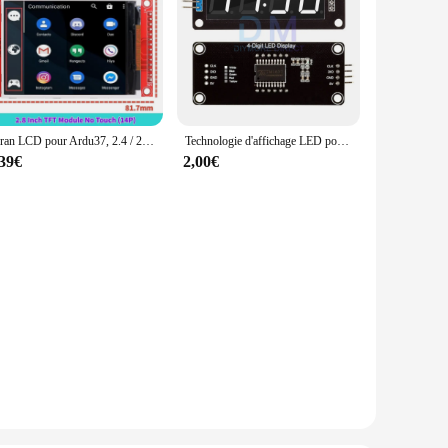
Écran LCD pour Ardu37, 2.4 / 2.8 pouces, 240x320 éventuelles I TFT, port série, technologie 5V/3.3V, adaptateur PCB, carte Micro SD ILI9341 / ST7789V
Technologie d'affichage LED pour Ardu37, 7 segments, 4 bits, 0.56 pouces, horloge, anode rouge, tube numérique, quatre cartes de pilote de série, TM1637
,39€
2,00€