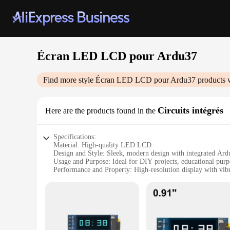
Écran LED LCD pour Ardu37
Find more style
Écran LED LCD pour Ardu37
products 
Circuits intégrés
Here are the products found in the
Specifications:
Material: High-quality LED LCD
Design and Style: Sleek, modern design with integrated Ardu
Usage and Purpose: Ideal for DIY projects, educational purp
Performance and Property: High-resolution display with vibr
Parts and Accessories: Comes with necessary components fo
Shape or Size or Weight or Quantity: Compact and lightweigh
Features:
**Unmatched Display Quality**
The Écran LED LCD pour Ardu37 is a game-changer in the rea
crisp visuals. The integrated Ardu37 circuits make it a vers