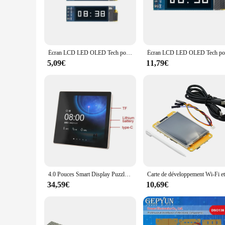
creating a digital clock, a weather station, or a complex dat
**Ease of Use and Compatibility**
The Écran LED LCD pour Ardu37 is designed with ease of use 
lightweight design make it a perfect fit for portable project
accessible and reliable choice for both individuals and busine
Écran LCD LED OLED Tech pour Ardu37, écran de communication IIC, blanc et bleu, 0.91 pouces, 0.91 pouces, 0.91 pouces, OLED X32
**Versatile and Adaptable**
5,09€
11,79€
This screen is not just a component; it's a tool for creativit
pour Ardu37 is a testament to the power of technology when it
it an essential part of any tech enthusiast's toolkit.
4.0 Pouces Smart Display Puzzles Itive Écran Tactile LCD ESP32-S3 Conseil de Développement pour Ardu37LVGL WiFi Bluetooth 86 Boîte avec Démo
34,59€
10,69€