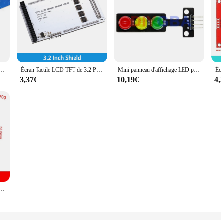
Opara avec écran TFT, kit de bricolage, affichage de forme d'onde, défilement précis, boîtier en acrylique pour Ardu37, 2.4 pouces
Écran Tactile LCD TFT de 3.2 Pouces, Carte d'Adaptateur de Bouclier de 3.2 Pouces, Mega2560 Mega 2560 R3 CH340 avec USB pour Kit Ardu37
Mini panneau d'affichage LED pour Ardu37, feu de circulation, modèle de système de feux de circulation, 5mm, DC 5V, 10 pièces
3,37€
10,19€
4
8/2.0/2.4/2.8/3.2/3.5 pouces, technologie LCD ILI9341, pilote petéventuelles I pour Ardu37