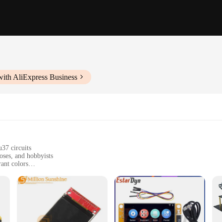
with AliExpress Business
37 circuits
oses, and hobbyists
ant colors
r easy assembly
t, perfect for portable projects
lm of DIY electronics. Its high-quality LED LCD screen offers a vivid and cle
atile component that can be seamlessly integrated into a variety of projects, fr