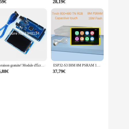
,59€
28,19€
Livraison gratuite! Module d'Écran LCD TFT Ultra HD 320x480 de 3.5 Pouces, Carte Ardu37+ MEGA 2560 R3 avec Câble de Procureur
ESP32-S3 IHM 8M PSRAM 16M Flash Ardu37LVGL WIFI et Bluetooth 7 "800*480 Écran d'affichage intelligent 7.0 pouces RVB LCD TFT Tech
6,88€
37,79€