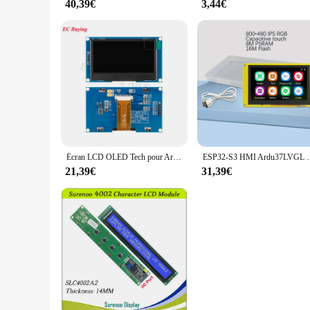
40,39€
3,44€
Écran LCD OLED Tech pour Ardu37, 2.42 ", 2.42", 12864x64, SSD1309, éventuelles I, IIC, I2C, Wild, 4 broches, 7 broches, 128
ESP32-S3 HMI Ardu37LVGL WIFI et Bluetooth 4.3 "48
21,39€
31,39€