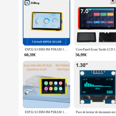
ESP32-S3 IHM 8M PSRAM 16M Flash Ardu37LVGL WIFI et Bluetooth 7 "800*480 Écran d'affichage intelligent 7.0 pouces RVB LCD TFT Tech
CrowPanel-Écran Tactile LCD Intelligent, 
60,39€
56,99€
ESP32-S3 IHM 8M PSRAM 16M Flash Ardu37LVGL WIFI et Bluetooth 5 "IPS 800*480 Écran d'affichage intelligent 5.0 pouces RVB LCD TFT Tech
Puce de lecteur de document 