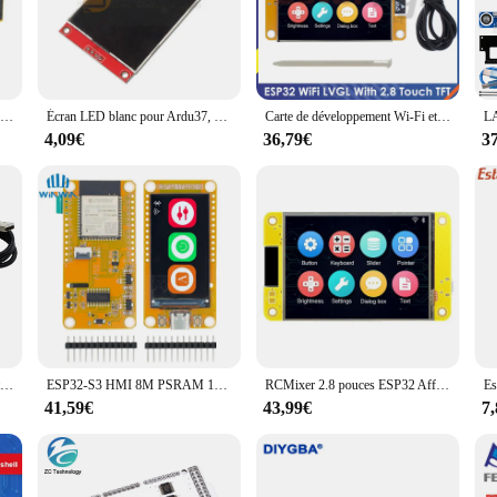
a visualization, this screen's performance and property are unmatched.
in mind. It comes with all the necessary parts and accessories, making it a ha
s, ensuring that you can take your creations on the go. The wholesale availabili
sses looking to enhance their projects with a high-quality display.
Écran LCD LED OLED Tech pour Ardu37, écran de communication IIC, blanc et bleu, 0.91 pouces, 0.91 pouces, 0.91 pouces, OLED X32
Écran LED blanc pour Ardu37, 2.4 pouces, 240x320 éventuelles I TFT LCD, technologie de port série 5V/3.3V PCB, adaptateur carte Micro SD ILI9341 st7789
Carte de développement Wi-Fi et Bluetooth Ardu37LVGL, écran intelligent, technologie LCD TFT avec WROOM tactile, ESP32, 2.8 pouces, 240x320, 2.8 pouces
4,09€
36,79€
3
y. Its adaptability makes it suitable for a wide range of applications, from educ
 comes to fostering innovation and creativity. With its vibrant colors and high r
Carte de développement Wi-Fi et Bluetooth Ardu37LVGL, écran intelligent, technologie LCD TFT avec WROOM tactile, ESP32, 2.8 pouces, 240x320, 2.8 pouces
ESP32-S3 HMI 8M PSRAM 16M Flash Ardu37LVGL WIFI et Bluetooth 1.9 "170*320 Écran d'affichage intelligent 1.9 pouces IPS LCD TFT Tech
RCMixer 2.8 pouces ESP32 Affichage ESP32-2432S028R 240*320 Écran LCD TFT 2.8 en effet Tech ILI9341 Pilote pour Ardu37IoT Smart Home
41,59€
43,99€
7